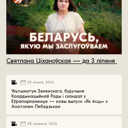
Святлана Ціханоўская — да 3 ліпеня
02 ліпеня, 2026
Ультыматум Зеленскага, будучыня
Каардынацыйнай Рады і скандал у
Еўрапарламенце — новы выпуск «Як ёсць» з
Анатолем Лябедзькам
08 чэрвеня, 2026