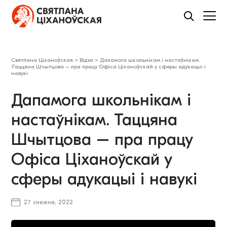
Святлана Ціханоўская
>
Відэа
>
Дапамога школьнікам і настаўнікам.
Таццяна Шчытцова – пра працу Офіса Ціханоўскай у сферы адукацыі і
навукі
Дапамога школьнікам і
настаўнікам. Таццяна
Шчытцова – пра працу
Офіса Ціханоўскай у
сферы адукацыі і навукі
27 снежня, 2022