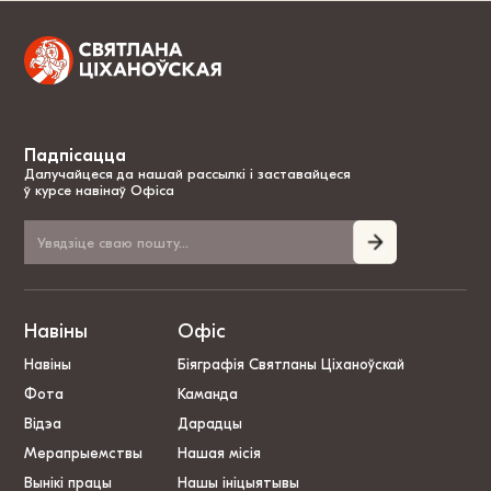
Падпісацца
Далучайцеся да нашай рассылкі і заставайцеся
ў курсе навінаў Офіса
Навіны
Офіс
Навіны
Біяграфія Святланы Ціханоўскай
Фота
Каманда
Відэа
Дарадцы
Мерапрыемствы
Нашая місія
Вынікі працы
Нашы ініцыятывы