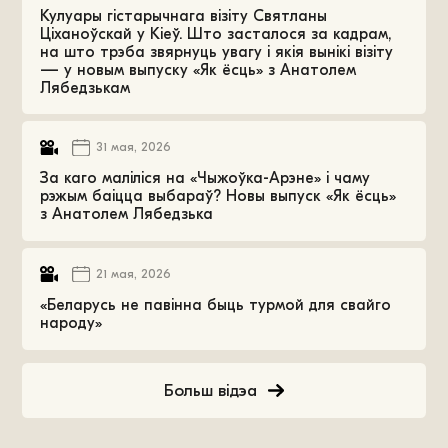
Кулуары гістарычнага візіту Святланы
Ціханоўскай у Кіеў. Што засталося за кадрам,
на што трэба звярнуць увагу і якія вынікі візіту
— у новым выпуску «Як ёсць» з Анатолем
Лябедзькам
31 мая, 2026
За каго маліліся на «Чыжоўка-Арэне» і чаму
рэжым баіцца выбараў? Новы выпуск «Як ёсць»
з Анатолем Лябедзька
21 мая, 2026
«Беларусь не павінна быць турмой для свайго
народу»
Больш відэа