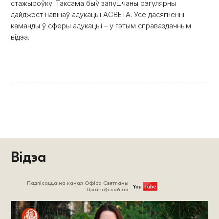
стажыроўку. Таксама быў запушчаны рэгулярны
дайджэст навінаў адукацыі АСВЕТА. Усе дасягненні
каманды ў сферы адукацыі – у гэтым справаздачным
відэа.
Відэа
Падпісацца на канал Офіса Святланы
Ціханоўскай на