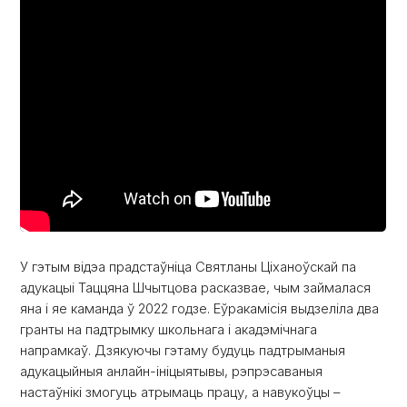
У гэтым відэа прадстаўніца Святланы Ціханоўскай па
адукацыі Таццяна Шчытцова расказвае, чым займалася
яна і яе каманда ў 2022 годзе. Еўракамісія выдзеліла два
гранты на падтрымку школьнага і акадэмічнага
напрамкаў. Дзякуючы гэтаму будуць падтрыманыя
адукацыйныя анлайн-ініцыятывы, рэпрэсаваныя
настаўнікі змогуць атрымаць працу, а навукоўцы –