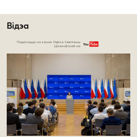
Відэа
Падпісацца на канал Офіса Святланы
Ціханоўскай на