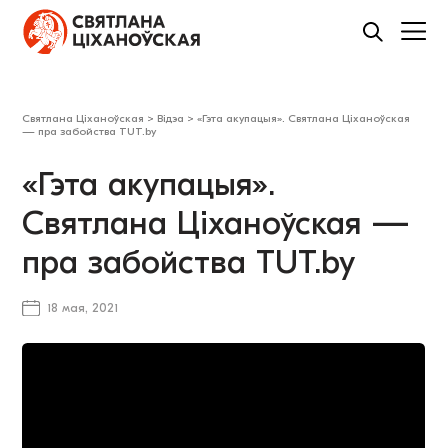
Святлана Ціханоўская
>
Відэа
>
«Гэта акупацыя». Святлана Ціханоўская
— пра забойства TUT.by
«Гэта акупацыя».
Святлана Ціханоўская —
пра забойства TUT.by
18 мая, 2021