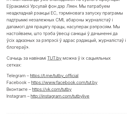
Еўракамісіі Урсулай фон дэр Ляен. Мы патрабуем
неадкладнай рэакцыі ЕС, тэрміновага запуску праграмы
падтрымкі незалежных СМІ, абароны журналістаў і
дапамогі для працягу працы, насуперак рэпрэсіям. Мы
настойваем, што трэба ўвесці санкцыі ў дачыненні да
ўсіх адказных за рэпрэсіі ў адрас рэдакцый, журналістаў і
блогераў».
Сачыць за навінамі
TUT.by
можна ў іх сацыяльных
сетках:
Telegram –
https://t.me/tutby_official
Facebook –
https://www.facebook.com/tut.by
Вконтакте –
https://vk.com/tutby
Instagram –
http://instagram.com/tutbylive