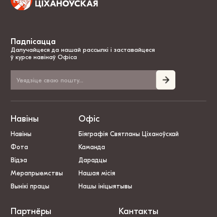
Падпісацца
Далучайцеся да нашай рассылкі і заставайцеся
ў курсе навінаў Офіса
Навіны
Офіс
Навіны
Біяграфія Святланы Ціханоўскай
Фота
Каманда
Відэа
Дарадцы
Мерапрыемствы
Нашая місія
Вынікі працы
Нашы ініцыятывы
Партнёры
Кантакты