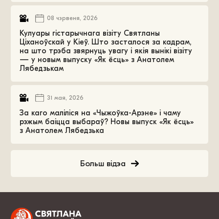
08 чэрвеня, 2026
Кулуары гістарычнага візіту Святланы
Ціханоўскай у Кіеў. Што засталося за кадрам,
на што трэба звярнуць увагу і якія вынікі візіту
— у новым выпуску «Як ёсць» з Анатолем
Лябедзькам
31 мая, 2026
За каго маліліся на «Чыжоўка-Арэне» і чаму
рэжым баіцца выбараў? Новы выпуск «Як ёсць»
з Анатолем Лябедзька
Больш відэа