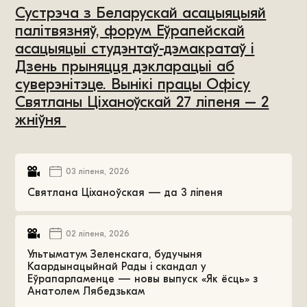
Сустрэча з Беларускай асацыяцыяй
палітвязняў, форум Еўрапейскай
асацыяцыі студэнтаў-дэмакратаў і
Дзень прыняцця дэкларацыі аб
суверэнітэце. Вынікі працы Офісу
Святланы Ціханоўскай 27 ліпеня – 2
жніўня
03 ліпеня, 2026
Святлана Ціханоўская — да 3 ліпеня
02 ліпеня, 2026
Ультыматум Зеленскага, будучыня
Каардынацыйнай Рады і скандал у
Еўрапарламенце — новы выпуск «Як ёсць» з
Анатолем Лябедзькам