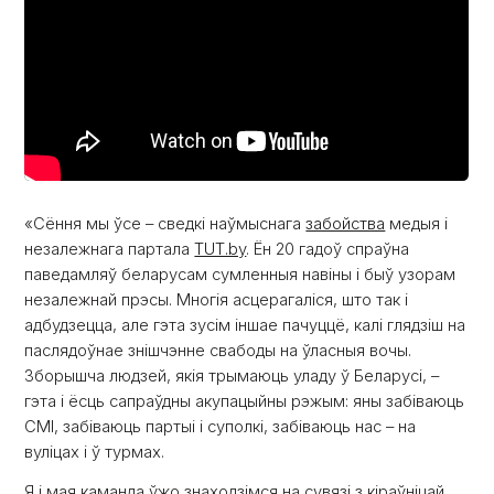
«Сёння мы ўсе – сведкі наўмыснага
забойства
медыя і
незалежнага партала
TUT.by
. Ён 20 гадоў спраўна
паведамляў беларусам сумленныя навіны і быў узорам
незалежнай прэсы. Многія асцерагаліся, што так і
адбудзецца, але гэта зусім іншае пачуццё, калі глядзіш на
паслядоўнае знішчэнне свабоды на ўласныя вочы.
Зборышча людзей, якія трымаюць уладу ў Беларусі, –
гэта і ёсць сапраўдны акупацыйны рэжым: яны забіваюць
СМІ, забіваюць партыі і суполкі, забіваюць нас – на
вуліцах і ў турмах.
Я і мая каманда ўжо знаходзімся на сувязі з кіраўніцай