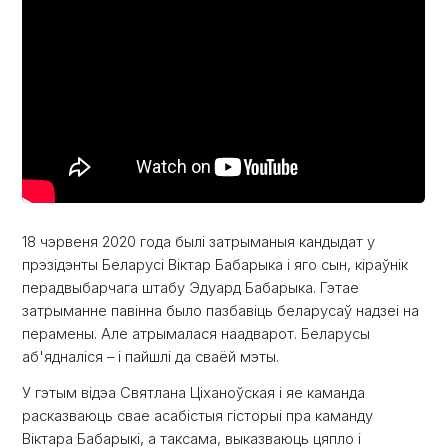
18 чэрвеня 2020 года былі затрыманыя кандыдат у
прэзідэнты Беларусі Віктар Бабарыка і яго сын, кіраўнік
перадвыбарчага штабу Эдуард Бабарыка. Гэтае
затрыманне павінна было пазбавіць беларусаў надзеі на
перамены. Але атрымалася наадварот. Беларусы
аб'ядналіся – і пайшлі да сваёй мэты.
У гэтым відэа Святлана Ціханоўская і яе каманда
расказваюць свае асабістыя гісторыі пра каманду
Віктара Бабарыкі, а таксама, выказваюць цяпло і