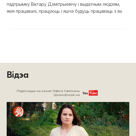
падтрымку Віктару Дзмітрыевічу і выдатным людзям,
якія працавалі, працуюць і яшчэ будуць працаваць з ім.
Відэа
Падпісацца на канал Офіса Святланы
Ціханоўскай на