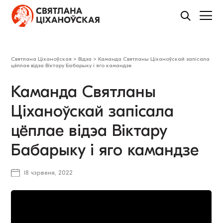
Святлана Ціханоўская
>
Відэа
>
Каманда Святланы Ціханоўскай запісала
цёплае відэа Віктару Бабарыку і яго камандзе
Каманда Святланы
Ціханоўскай запісала
цёплае відэа Віктару
Бабарыку і яго камандзе
18 чэрвеня, 2022