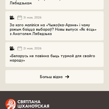
Лябедзькам
31 мая, 2026
За каго маліліся на «Чыжоўка-Арэне» і чаму
рэжым баіцца выбараў? Новы выпуск «Як ёсць»
з Анатолем Лябедзька
21 мая, 2026
«Беларусь не павінна быць турмой для свайго
народу»
Больш відэа