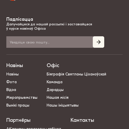
Падпісацца
Далучайцеся да нашай рассылкі і заставайцеся
ў курсе навінаў Офіса
Навіны
Офіс
Навіны
Біяграфія Святланы Ціханоўскай
Фота
Каманда
Відэа
Дарадцы
Мерапрыемствы
Нашая місія
Вынікі працы
Нашы ініцыятывы
Партнёры
Кантакты
Аб’яднаны пераходны кабінет