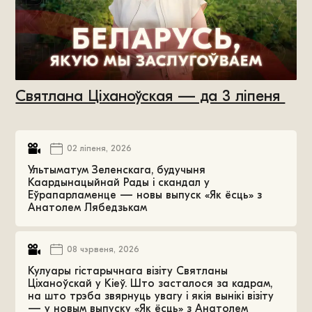
Святлана Ціханоўская — да 3 ліпеня
02 ліпеня, 2026
Ультыматум Зеленскага, будучыня
Каардынацыйнай Рады і скандал у
Еўрапарламенце — новы выпуск «Як ёсць» з
Анатолем Лябедзькам
08 чэрвеня, 2026
Кулуары гістарычнага візіту Святланы
Ціханоўскай у Кіеў. Што засталося за кадрам,
на што трэба звярнуць увагу і якія вынікі візіту
— у новым выпуску «Як ёсць» з Анатолем