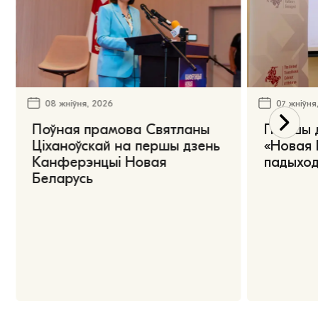
08 жніўня, 2026
07 жніўня
Поўная прамова Святланы
Першы 
Ціханоўскай на першы дзень
«Новая 
Канферэнцыі Новая
падыход
Беларусь