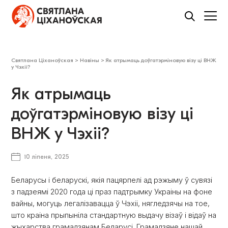
Святлана Ціханоўская
>
Навіны
>
Як атрымаць доўгатэрміновую візу ці ВНЖ
у Чэхіі?
Як атрымаць
доўгатэрміновую візу ці
ВНЖ у Чэхіі?
10 ліпеня, 2025
Беларусы і беларускі, якія пацярпелі ад рэжыму ў сувязі
з падзеямі 2020 года ці праз падтрымку Украіны на фоне
вайны, могуць легалізавацца ў Чэхіі, нягледзячы на тое,
што краіна прыпыніла стандартную выдачу візаў і відаў на
жыхарства грамадзянам Беларусі. Грамадзяне нашай