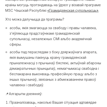
краіны могуць прэтэндаваць на ўдзел у візавай праграме
МЗС Чэшскай Рэспублікі
«Грамадзянская супольнасць»
.
Хто можа далучыцца да праграмы?
асобы, якія змагаюцца за свабоду і правы чалавека,
з’яўляюцца прадстаўнікамі грамадзянскай
супольнасці, незалежных СМІ альбо акадэмічнай
сферы.
асобы пад пераследам з боку дзяржаўнага апарата,
якія вымушаны пакінуць краіну грамадзянскай
прыналежнасці з прычынаў бяспекі, актыўнай абароны
дэмакратычных прынцыпаў, немагчымасці свабодна і
беспакарана выконваць прафесійную працу альбо з
іншых прычынаў, звязаных з абмежаваннем правоў
чалавека і свабодаў.
📌Алгарытм дзеянняў:
Прааналізаваць, наколькі Вашая сітуацыя адпавядае