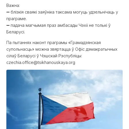
Важна:
➖ блізкія сваякі заяўніка таксама могуць удзельнічаць у
праграме.
➖ падача магчымая праз амбасады Чэхіі не толькі ў
Беларусі.
Па пытаннях наконт праграмы «Грамадзянская
супольнасць» можна звяртацца ў Офіс дэмакратычных
сілаў Беларусі ў Чэшскай Рэспубліцы:
czechia.office@tsikhanouskaya.org