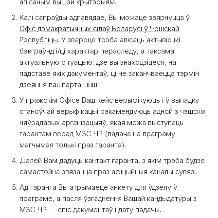
апісаным вышэй крытэрыям.
Калі сапраўды адпавядае, Вы можаце звярнуцца ў
Офіс дэмакратычных сілаў Беларусі ў Чэшскай
Рэспубліцы
. У звароце трэба апісаць актывісцкі
бэкграўнд і/ці характар пераследу, а таксама
актуальную сітуацыю: дзе вы знаходзіцеся, на
падставе якіх дакументаў, ці не заканчваецца тэрмін
дзеяння пашпарта і інш.
У пражскім Офісе Ваш кейс верыфікуюць і ў выпадку
станоўчай верыфікацыі рэкамендуюць адной з чэшскіх
няўрадавых арганізацыяў, якая можа выступаць
гарантам перад МЗС ЧР (падача на праграму
магчымая толькі праз гаранта).
Далей Вам дадуць кантакт гаранта, з якім трэба будзе
самастойна звязацца праз афіцыйныя каналы сувязі.
Ад гаранта Вы атрымаеце анкету для ўдзелу ў
праграме, а пасля ўзгаднення Вашай кандыдатуры з
МЗС ЧР — спіс дакументаў і дату падачы.