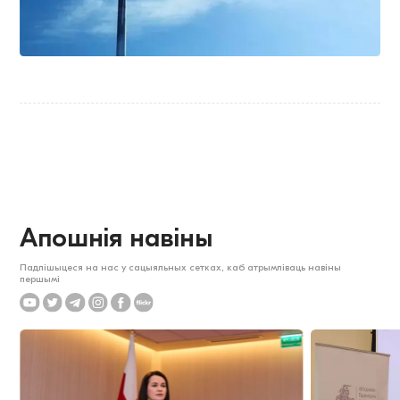
Апошнія навіны
Падпішыцеся на нас у сацыяльных сетках, каб атрымліваць навіны
першымі