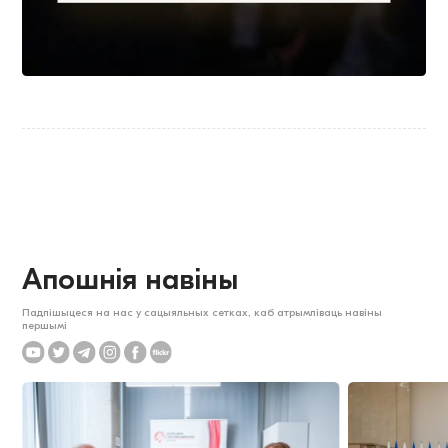
Апошнія навіны
Падпішыцеся на нас у сацыяльных сетках, каб атрымліваць навіны
першымі