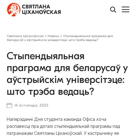
Святлана Ціханоўская
>
Навіны
>
Стыпендыяльная праграма для
беларусаў у аўстрыйскім універсітэце: што трэба ведаць?
Стыпендыяльная
праграма для беларусаў у
аўстрыйскім універсітэце:
што трэба ведаць?
16 лістапада, 2023
Напярэданні Дня студэнта каманда Офіса хоча
распавесці пра дэталі стыпендыяльнай праграмы пад
патранажам Святланы Ціханоўскай. У кастрычніку яе