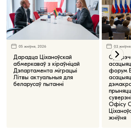
05 жніўня, 2026
03 жніўня
Дарадца Ціханоўскай
Сустрэч
абмеркаваў з кіраўніцай
асацыяц
Дэпартамента міграцыі
форум Е
Літвы актуальныя для
асацыяц
беларусаў пытанні
дэмакра
прыняцц
суверэні
Офісу 
Ціханоўс
жніўня