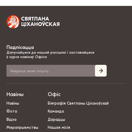
Падпісацца
Далучайцеся да нашай рассылкі і заставайцеся
ў курсе навінаў Офіса
Навіны
Офіс
Навіны
Біяграфія Святланы Ціханоўскай
Фота
Каманда
Відэа
Дарадцы
Мерапрыемствы
Нашая місія