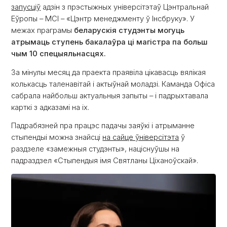
запусціў
адзін з прэстыжных універсітэтаў Цэнтральнай
Еўропы – MCI – «Цэнтр менеджменту ў Інсбруку». У
межах праграмы
беларускія студэнты могуць
атрымаць ступень бакалаўра ці магістра па больш
чым 10 спецыяльнасцях.
За мінулы месяц да праекта праявіла цікавасць вялікая
колькасць таленавітай і актыўнай моладзі. Каманда Офіса
сабрала найбольш актуальныя запыты – і падрыхтавала
карткі з адказамі на іх.
Падрабязней пра працэс падачы заяўкі і атрыманне
стыпендыі можна знайсці
на сайце ўніверсітэта
ў
раздзеле «замежныя студэнты», націснуўшы на
падраздзел «Стыпендыя імя Святланы Ціханоўскай».