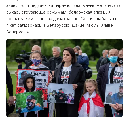
заявілі
: «Нягледзячы на тыранію і злачынныя метады, якія
выкарыстоўваюцца рэжымам, беларуская апазіцыя
працягвае змагацца за дэмакратыю. Сёння Глабальны
пікет салідарнасці з Беларуссю. Дайце ім сілы! Жыве
Беларусь!».