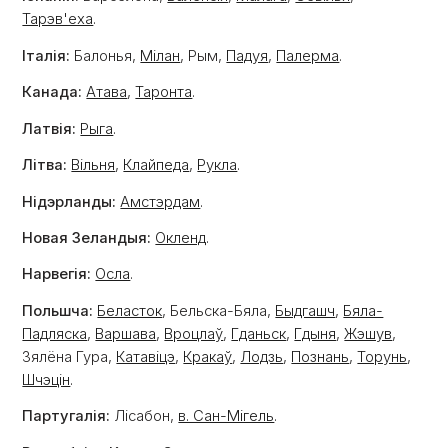
Тарэв'еха
.
Італія:
Балонья,
Мілан
, Рым,
Падуя
,
Палерма
.
Канада:
Атава
,
Таронта
.
Латвія:
Рыга
.
Літва:
Вільня
,
Клайпеда
,
Рукла
.
Нідэрланды:
Амстэрдам
.
Новая Зеландыя:
Окленд
.
Нарвегія:
Осла
.
Польшча:
Беласток
, Бельска-Бяла,
Быдгашч
,
Бяла-
Падляска
,
Варшава
,
Вроцлаў
,
Гданьск
,
Гдыня
,
Жэшув
,
Зялёна Гура,
Катавіцэ
,
Кракаў
,
Лодзь
,
Познань
,
Торунь
,
Шчэцін
.
Партугалія:
Лісабон,
в. Сан-Мігель
.