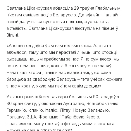
Святлана Ціханоўская абвясціла 29 траўня Глабальным
пікетам салідарнасці з Беларуссю. Да афлайн- і анлайн-
акцый далучыліся сусветныя палітыкі, журналісты,
актывісты. Святлана Ціханоўская выступіла на пікеце ў
Вільні.
«Апошні год даўся ўсім нам вельмі цяжка. Але гэта
адбылося, таму што мы перасталі лічыць, што хтосьці
вырашыць нашым праблемы за нас. Я не сумняюся: мы
працягнем наш шлях, колькі б сіл і часу ён не заняў.
Нават калі хтосьці лічыць нас ідэалістамі, ужо сама
барацьба за свабодную Беларусь – гэта ўнёсак кожнага
з нас у краіну, якую мы пакінем сваім дзецям».
У акцыі прынялі ўдзел жыхары больш чым 90 гарадоў з
30 краін свету, уключаючы Аўстралію, Вялікабрытанію,
Германію, Іспанію, Італію, Літву, Новую Зеландыю,
Польшчу, ЗША, Францыю і Паўднёвую Карэю.
Праглядзець мапу пікетаў з фотаздымкамі з кожнага
можна на сайце
https://dze.chat/
.