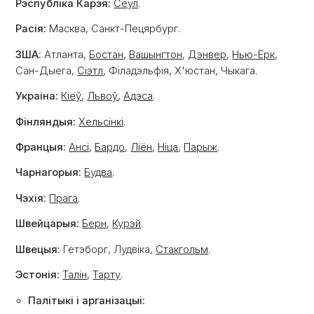
Рэспубліка Карэя:
Сеул
.
Расія:
Масква, Санкт-Пецярбург.
ЗША:
Атланта,
Бостан
,
Вашынгтон
,
Дэнвер
,
Нью-Ёрк
,
Сан-Дыега,
Сіэтл
, Філадэльфія, Х'юстан, Чыкага.
Украіна:
Кіеў
,
Львоў
,
Адэса
.
Фінляндыя:
Хельсінкі
.
Францыя:
Ансі
,
Бардо
,
Ліён
,
Ніца
,
Парыж
.
Чарнагорыя:
Будва
.
Чэхія:
Прага
.
Швейцарыя:
Берн
,
Курэй
.
Швецыя:
Гетэборг, Лудвіка,
Стакгольм
.
Эстонія:
Талін
,
Тарту
.
Палітыкі і арганізацыі: