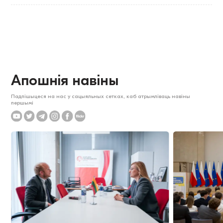
Апошнія навіны
Падпішыцеся на нас у сацыяльных сетках, каб атрымліваць навіны
першымі