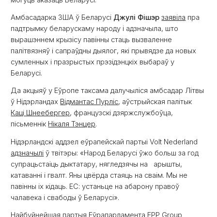
Амбасадарка ЗША ў Беларусі
Джулі Фішэр
заявіла
пра
падтрымку беларускаму народу і адзначыла, што
вырашэннем крызісу павінны стаць вызваленне
палітвязняў і сапраўдны дыялог, які прывядзе да новых
сумленных і празрыстых прэзідэнцкіх выбараў у
Беларусі.
Да акцыяў у Еўропе таксама далучыліся амбсадар Літвы
ў Нідэрландах
Відмантас Пурліс
, аўстрыйская палітык
Каці Шнеебергер
, французскі дзяржслужбоўца,
пісьменнік
Нікаля Тэнцер
.
Нідэрландскі аддзел еўрапейскай партыі Volt Nederland
адзначылі
ў твітэры: «Народ Беларусі ўжо больш за год
супрацьстаіць дыктатару, нягледзячы на арышты,
катаванні і гвалт. Яны цвёрда стаяць на сваім. Мы не
павінны іх кідаць. ЕС: устаньце на абарону правоў
чалавека і свабоды ў Беларусі».
Найбуйнейшая партыя Еўрапарламента EPP Group