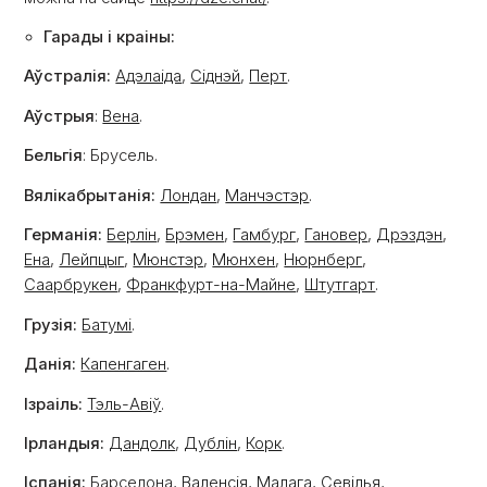
Гарады і краіны:
Аўстралія:
Адэлаіда
,
Сіднэй
,
Перт
.
Аўстрыя
:
Вена
.
Бельгія
: Брусель.
Вялікабрытанія:
Лондан
,
Манчэстэр
.
Германія:
Берлін
,
Брэмен
,
Гамбург
,
Гановер
,
Дрэздэн
,
Ена
,
Лейпцыг
,
Мюнстэр
,
Мюнхен
,
Нюрнберг
,
Саарбрукен
,
Франкфурт-на-Майне
,
Штутгарт
.
Грузія:
Батумі
.
Данія:
Капенгаген
.
Ізраіль:
Тэль-Авіў
.
Ірландыя:
Дандолк
,
Дублін
,
Корк
.
Іспанія:
Барселона,
Валенсія
,
Малага
,
Севілья
,