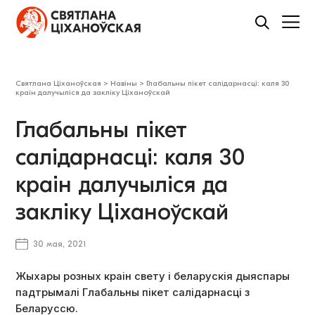
Святлана Ціханоўская
>
Навіны
>
Глабальны пікет салідарнасці: каля 30
краін далучыліся да закліку Ціханоўскай
Глабальны пікет
салідарнасці: каля 30
краін далучыліся да
закліку Ціханоўскай
30 мая, 2021
Жыхары розных краін свету і беларускія дыяспары
падтрымалі Глабальны пікет салідарнасці з
Беларуссю.