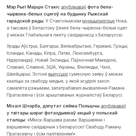
Мэр Рыгі Марцін Стакіс
апублікаваў
фота бела-
чырвона-белых сцягоў на будынку Рыжскай
гарадской рады
. У Стакгольмскім
муніцыпалітэце
Нока,
а таксама ў Беластоку ўзнялі бела-чырвона-белыя сцягі
ў межах Глабальнага пікету салідарнасці з Беларуссю.
Урады Аўстрыі, Балгарыі, Вялікабрытаніі, Германіі, Грэцыі,
Ісландыі, Канады, Кіпра, Латвіі, Люксембурга,
Нідэрландаў, Новай Зеландыі, Паўночнай Македоніі,
Славакіі, Славеніі, ЗША, Украіны, Фінляндыі, Чэхіі,
Швейцарыі, Эстоніі
выпусцілі
сумесную заяву ў межах
кааліцыі за свабоду медыя, у якой асудзілі захоп
самалёта рэжымам, запатрабавалі вызвалення Рамана
Пратасевіча і ўсіх арыштаваных журналістаў Беларусі.
Міхаіл Шчэрба, дэпутат сейма Польшчы
апублікаваў
у твітары шэраг фотаздымкаў акцый у польскай
сталіцы:
«Мінск-Варшава разам. Варшавянкі і
варшавяне салідарныя з Беларуссю! Свабоду Раману
Пратасевічу і ўсім палітвязням!».