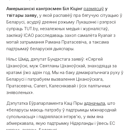
Амерыканскі кангрэсмен Біл Кіцінг
размясціў
у
твітары заяву,
у якой распавёў пра бягучую сітуацыю ў
Беларусі, асудзіў дзеянні рэжыму Лукашэнкі і рэпрэсіі
супраць TUT.by, незалежных медыя і журналістаў,
заклікаў ICAO расследаваць захоп самалёта Ryanair з
мэтай затрымання Рамана Пратасевіча, а таксама
падтрымаў беларускія дыяспары.
Нільс Шмід, дэпутат Бундэстага заявіў: «Сяргей
Ціханоўскі, муж Святланы Ціханоўскай, знаходзіцца за
кратамі ўжо адзін год. Мы на баку дэмакратычнага руху ў
Беларусі і патрабуем вызвалення Ціханоўскага,
Пратасевіча, Сапегі, Калеснікавай і ўсіх палітычных
зняволеных».
Дэпутатка Еўрапарламента Каці Піры
адзначыла
, што
«беларусы маюць патрэбу ў падтрымцы міжнароднай
супольнасьці» і падзялілася інтэрв'ю, у якім яна
абмеркавала, якую падтрымку Нідэрланды і ўвесь ЕС
могуць аказаць Беларусі.