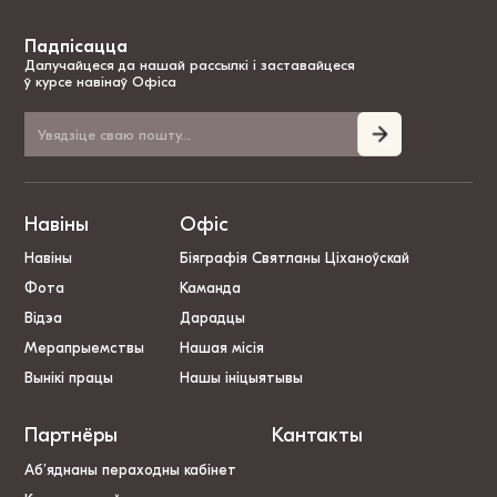
Падпісацца
Далучайцеся да нашай рассылкі і заставайцеся
ў курсе навінаў Офіса
Навіны
Офіс
Навіны
Біяграфія Святланы Ціханоўскай
Фота
Каманда
Відэа
Дарадцы
Мерапрыемствы
Нашая місія
Вынікі працы
Нашы ініцыятывы
Партнёры
Кантакты
Аб’яднаны пераходны кабінет