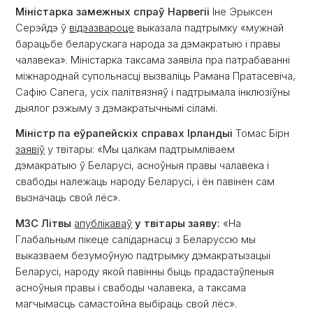
Міністарка замежных спраў Нарвегіі
Іне Эрыксен
Серэйдэ ў
відэазвароце
выказала падтрымку «мужнай
барацьбе беларускага народа за дэмакратыю і правы
чалавека». Міністарка таксама заявіла пра патрабаванні
міжнароднай супольнасці вызваліць Рамана Пратасевіча,
Сафію Сапега, усіх палітвязняў і падтрымала інклюзіўны
дыялог рэжыму з дэмакратычнымі сіламі.
Міністр па еўрапейскіх справах Ірландыі
Томас Бірн
заявіў
у твітары: «Мы цалкам падтрымліваем
дэмакратыю ў Беларусі, асноўныя правы чалавека і
свабоды належаць народу Беларусі, і ён павінен сам
вызначаць свой лёс».
МЗС Літвы
апублікаваў
у твітары заяву:
«На
Глабальным пікеце салідарнасці з Беларуссю мы
выказваем безумоўную падтрымку дэмакратызацыі
Беларусі, народу якой павінны быць прадастаўленыя
асноўныя правы і свабоды чалавека, а таксама
магчымасць самастойна выбіраць свой лёс».