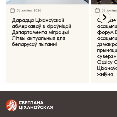
05 жніўня, 2026
03 жніўня
Дарадца Ціханоўскай
Сустрэч
абмеркаваў з кіраўніцай
асацыяц
Дэпартамента міграцыі
форум Е
Літвы актуальныя для
асацыяц
беларусаў пытанні
дэмакра
прыняцц
суверэні
Офісу 
Ціханоўс
жніўня