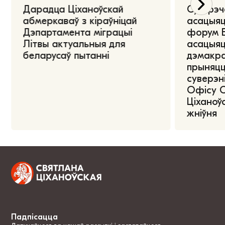
Дарадца Ціханоўскай
Сустрэч
абмеркаваў з кіраўніцай
асацыяц
Дэпартамента міграцыі
форум Е
Літвы актуальныя для
асацыяц
беларусаў пытанні
дэмакра
прыняцц
суверэні
Офісу 
Ціханоўс
жніўня
Падпісацца