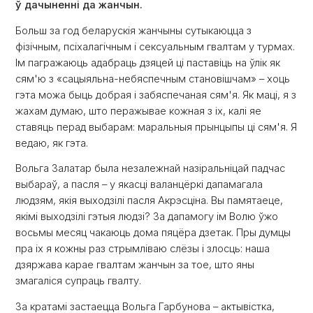
ў дачыненні да жанчын.
Больш за год беларускія жанчыны сутыкаюцца з
фізічным, псіхалагічным і сексуальным гвалтам у турмах.
Ім пагражаюць адабраць дзяцей ці паставіць на ўлік як
сям'ю з «сацыяльна-небяспечным становішчам» – хоць
гэта можа быць добрая і забяспечаная сям'я. Як маці, я з
жахам думаю, што перажывае кожная з іх, калі яе
ставяць перад выбарам: маральныя прынцыпы ці сям'я. Я
ведаю, як гэта.
Вольга Залатар была незалежнай назіральніцай падчас
выбараў, а пасля – у якасці валанцёркі дапамагала
людзям, якія выходзілі пасля Акрэсціна. Вы памятаеце,
якімі выходзілі гэтыя людзі? За дапамогу ім Волю ўжо
восьмы месяц чакаюць дома пяцёра дзетак. Пры думцы
пра іх я кожны раз стрымліваю слёзы і злосць: наша
дзяржава карае гвалтам жанчын за тое, што яны
змагаліся супраць гвалту.
За кратамі застаецца Вольга Гарбунова – актывістка,