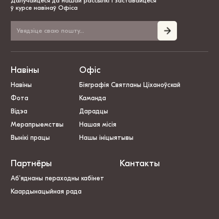
Далучайцеся да нашай рассылкі і заставайцеся
ў курсе навінаў Офіса
Навіны
Офіс
Навіны
Біяграфія Святланы Ціханоўскай
Фота
Каманда
Відэа
Дарадцы
Мерапрыемствы
Нашая місія
Вынікі працы
Нашы ініцыятывы
Партнёры
Кантакты
Аб’яднаны пераходны кабінет
Каардынацыйная рада