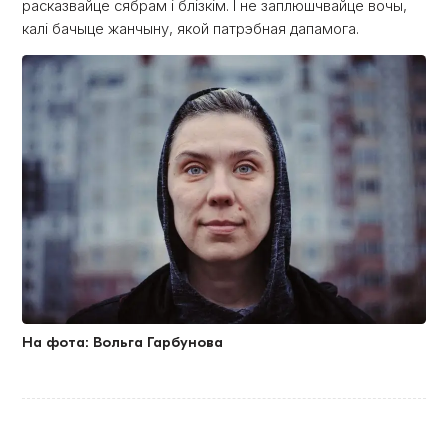
расказвайце сябрам і блізкім. І не заплюшчвайце вочы,
калі бачыце жанчыну, якой патрэбная дапамога.
На фота: Вольга Гарбунова