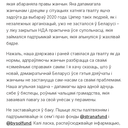
якая абараняла правы жанчын. Яна дапамагала
жанчынам і дзецям у сітуацыях хатняга гвалту яшчэ
задоўга да выбараў 2020 года. Цяпер такіх людзей, як і
незалежных арганізацый, ужо не засталося ў Беларусі –
у ліку закрытых НДА практычна ўсе супольнасці, якія
займаліся падтрымкай жанчын, якія апынуліся ў жахлівай
бядзе.
Нажаль, наша дзяржава і раней ставілася да гвалту як да
нормы, адпраўляючы жанчын разбірацца са сваімі
«сямейнымі справамі» самім. І я хачу сказаць, што ў
новай, дэмакратычнай Беларусі ўсе гэтыя дзяўчаты і
жанчыны не застануцца сам-насам са сваімі праблемамі.
Наша агульная задача – дапамагчы адна адной адчуць
сябе ў бяспецы, роўнымі чальцамі грамадства, якія
заваявалі павагу за свой унёсак у перамены.
Не заставайцеся ў баку. Пішыце лісты палітвязням і
падтрымлівайце іх сем'і праз фонды
@stranafund
і
@bysolfund
. Калі ласка, распаўсюджвайце інфармацыю,