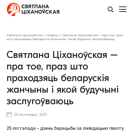
Святлана Ціханоўская
>
Навіны
>
Святлана Ціханоўская – пра тое, праз
што праходзяць беларускія жанчыны і якой будучыні заслугоўваюць
Святлана Ціханоўская –
пра тое, праз што
праходзяць беларускія
жанчыны і якой будучыні
заслугоўваюць
25 лістапада, 2021
25 лістапада – дзень барацьбы за ліквідацыю гвалту