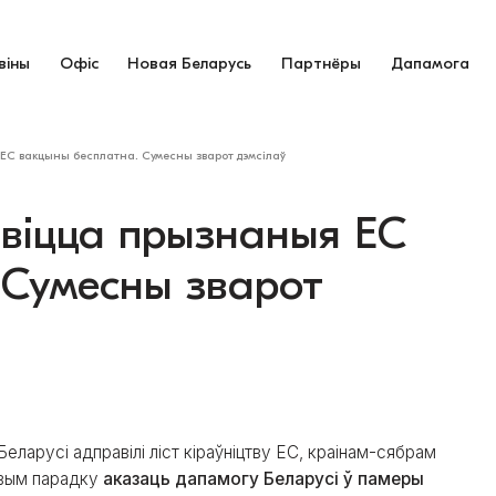
віны
Офіс
Новая Беларусь
Партнёры
Дапамога
я ЕС вакцыны бесплатна. Сумесны зварот дэмсілаў
’явіцца прызнаныя ЕС
 Сумесны зварот
еларусі адправілі ліст кіраўніцтву ЕС, краінам-сябрам
овым парадку
аказаць дапамогу Беларусі ў памеры