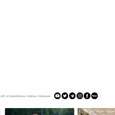
 каб атрымліваць навіны першымі