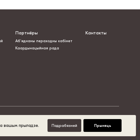
Партнёры
Кантакты
ай
Аб’яднаны пераходны кабінет
Каардынацыйная рада
на вашым прыладзе.
Падрабязней
Прыняць