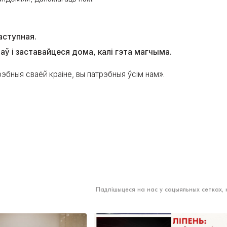
аступная.
ў і заставайцеся дома, калі гэта магчыма.
эбныя сваёй краіне, вы патрэбныя ўсім нам».
Падпішыцеся на нас у сацыяльных сетках,