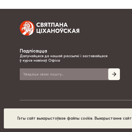
Падпісацца
Далучайцеся да нашай рассылкі і заставайцеся
ў курсе навінаў Офіса
© 2020-2026, Святлана Ціханоўская – нацыянальная лідарка Беларусі
Гэты сайт выкарыстоўвае файлы cookie. Выкарыстанне сай
Палітыка cookie
GDPR
Карта сайта