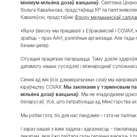
мінімум мільёна дозаў вакцынаў.
Святлана Ціхано
Вольга Кавалькова, прадстаўніца КР па палітзняволе
Кавалеўскі, прадстаўнік
Фонду медыцынскай саліда
«Яшчэ ўвесну мы працавалі з Еўракамісіяй і COVAX, 
зрабіць – праз ААН, рэлігійныя арганізацыі. Але тады
бачым цяпер.
Сітуацыя працягвае пагаршацца. Таму дзеля здароўя
дапамогу нашых суседзяў і міжнароднай супольнасц
Сёння ад імя ўсіх дэмакратычных сілаў мы накіравалі
кіраўніцтву COVAX.
Мы заклікаем у тэрміновым па
мільёна дозаў вакцынаў.
Мы не «падкідваем ідэю»
беларусаў. Усё, што патрабуецца ад Міністэрства ахо
Мы робім гэта, бо для нас пандэмія – гэта не палітык
І зараз нашая з вамі задача і адказнасць – паклапаці
лекарам, якія ўжо паўтара гады гераічна ваююць з п