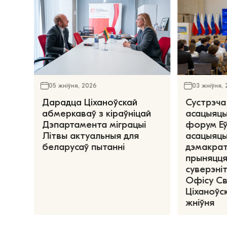
05 жніўня, 2026
03 жніўня,
Дарадца Ціханоўскай
Сустрэча
абмеркаваў з кіраўніцай
асацыяцы
Дэпартамента міграцыі
форум Е
Літвы актуальныя для
асацыяцы
беларусаў пытанні
дэмакрат
прыняцця
суверэніт
Офісу С
Ціханоўск
жніўня