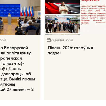
 2026
03 жніўня, 2026
 з Беларускай
Ліпень 2026: галоўныя
яй палітвязняў,
падзеі
ўрапейскай
і студэнтаў-
аў і Дзень
 дэкларацыі аб
эце. Вынікі працы
вятланы
ай 27 ліпеня – 2