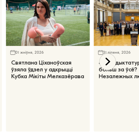
01 жніўня, 2026
31 ліпеня, 2026
Святлана Ціханоўская
«Чаго дыктату
ўзяла ўдзел у адкрыцці
больш за ўсё?
Кубка Мікіты Мелказёрава
Незалежных л