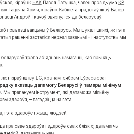
ўская, кіраўнік
НАК
Павел Латушка, чалец прэзідыума
КР
ных Таццяна Хоміч, кіраўнік
Кабінета прадстаўнікоў
Валер
рнасці
Андрэй Ткачоў звярнуліся да беларусаў:
каб прывезці вакцыны ў Беларусь. Мы шукалі шляхі, як гэта
 гэтыя рашэнні засталіся нерэалізаванымі – і наступствы мы
 беларусаў трэба аб'яднаць намаганні, каб прыняць
і.
 ліст кіраўніцтву ЕС, краінам-сябрам Еўрасаюза і
радку аказаць дапамогу Беларусі ў памеры мінімум
. Мы прапануем інструмент, які дапаможа мільёну
вы здароўя, – пагадзіцца на гэта.
а, гэта здароўе і жыцці людзей.
цца пра сваё здароўе і здароўе сваіх блізкіх; дапамагчы
андэміяй, дапамагаць нам.