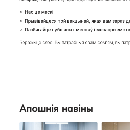
Насіце маскі.
Прывівайцеся той вакцынай, якая вам зараз д
Пазбягайце публічных месцаў і мерапрыемства
Беражыце сябе. Вы патрэбныя сваім сем'ям, вы патр
Апошнія навіны