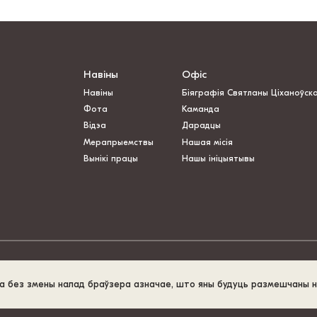
Навіны
Офіс
Навіны
Біяграфія Святланы Ціханоўск
Фота
Каманда
Відэа
Дарадцы
Мерапрыемствы
Нашая місія
Вынікі працы
Нашы ініцыятывы
та без змены налад браўзера азначае, што яны будуць размешчаны 