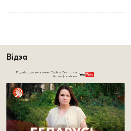
Відэа
Падпісацца на канал Офіса Святланы
Ціханоўскай на