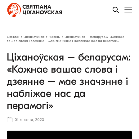
Святлана Ціханоўская
>
Навіны
>
Ціханоўская – беларусам: «Кожнае
вашае слова і дзеянне – мае значэнне і набліжае нас да перамогі»
Ціханоўская – беларусам:
«Кожнае вашае слова і
дзеянне – мае значэнне і
набліжае нас да
перамогі»
01 снежня, 2023