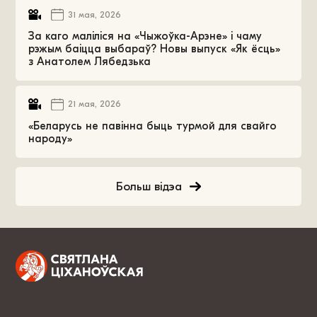
31 мая, 2026
За каго маліліся на «Чыжоўка-Арэне» і чаму
рэжым баіцца выбараў? Новы выпуск «Як ёсць»
з Анатолем Лябедзька
21 мая, 2026
«Беларусь не павінна быць турмой для свайго
народу»
Больш відэа