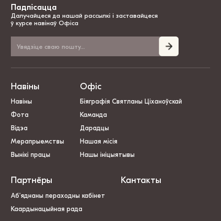
Падпісацца
Далучайцеся да нашай рассылкі і заставайцеся
ў курсе навінаў Офіса
Навіны
Офіс
Навіны
Біяграфія Святланы Ціханоўскай
Фота
Каманда
Відэа
Дарадцы
Мерапрыемствы
Нашая місія
Вынікі працы
Нашы ініцыятывы
Партнёры
Кантакты
Аб’яднаны пераходны кабінет
Каардынацыйная рада