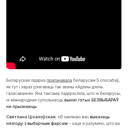
Беларуская лідарка
прапанавала
беларусам 5 спосабаў,
як тут і зараз рэагаваць так званы «Адзіны дзень
галасавання». Яна таксама падкрэсліла, што ні беларусы,
ні міжнародная супольнасць
вынікі гэтых БЕЗВЫБАРАЎ
не прызнаюць.
Святлана Ціханоўская:
«Я заклікаю вас
выказаць
нязгоду з выбарчым фарсам
– хаця я разумею, што ва