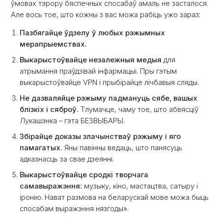
ўмовах тэрору бяспечных спосабаў амаль не засталося.
Але вось тое, што кожны з вас можа рабіць ужо зараз:
Пазбягайце ўдзелу ў любых рэжымных
мерапрыемствах.
Выкарыстоўвайце незалежныя медыя
для
атрымання праўдзівай інфармацыі. Пры гэтым
выкарыстоўвайце VPN і прыбірайце лічбавыя сляды.
Не дазваляйце рэжыму падмануць сябе, вашых
блізкіх і сяброў.
Тлумачце, чаму тое, што абвясціў
Лукашэнка – гэта БЕЗВЫБАРЫ.
Збірайце доказы злачынстваў рэжыму і яго
памагатых.
Яны павінны ведаць, што панясуць
адказнасць за свае дзеянні.
Выкарыстоўвайце сродкі творчага
самавыражэння:
музыку, кіно, мастацтва, сатыру і
іронію. Нават размова на беларускай мове можа быць
спосабам выражэння нязгоды».