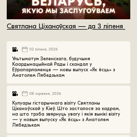
Святлана Ціханоўская — да 3 ліпеня
02 ліпеня, 2026
Ультыматум Зеленскага, будучыня
Каардынацыйнай Рады і скандал у
Еўрапарламенце — новы выпуск «Як ёсць» з
Анатолем Лябедзькам
08 чэрвеня, 2026
Кулуары гістарычнага візіту Святланы
Ціханоўскай у Кіеў. Што засталося за кадрам,
на што трэба звярнуць увагу і якія вынікі візіту
— у новым выпуску «Як ёсць» з Анатолем
Лябедзькам