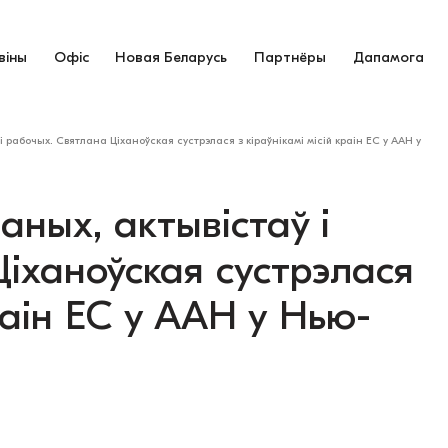
віны
Офіс
Новая Беларусь
Партнёры
Дапамога
 рабочых. Святлана Ціханоўская сустрэлася з кіраўнікамі місій краін ЕС у ААН у
ных, актывістаў і
іханоўская сустрэлася
краін ЕС у ААН у Нью-