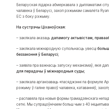
Беларуская лідарка абмеркавала з дыпламатамі сітуа
чалавека ў Беларусі, захоп рэжымам самалёта Ryanai
ЕС з боку рэжыму.
На сустрэчы Ціханоўская:
– заклікала аказаць
дапамогу актывістам, праваа
– заклікала міжнародную супольнасць увесці
больш
беззаконня ў Беларусі;
– заявіла пра важнасць запуску механізмаў, якія д
для перадачы ў міжнародныя суды;
– заклікала арганізаваць «пасяджэнні па формуле Ар
рэжыму ў галіне правоў чалавека, катаванняў, захоп
– распавяла пра новыя формы грамадзянскага непад
сеткі. Мы супрацоўнічаем больш чым з 40 ініцыятывам