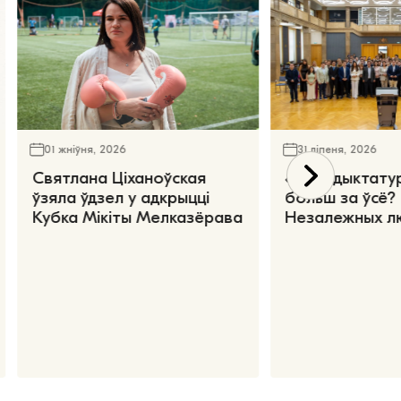
01 жніўня, 2026
31 ліпеня, 2026
Святлана Ціханоўская
«Чаго дыктату
ўзяла ўдзел у адкрыцці
больш за ўсё?
Кубка Мікіты Мелказёрава
Незалежных л