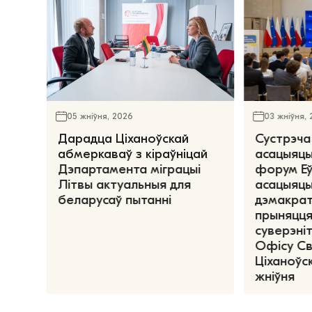
05 жніўня, 2026
03 жніўня,
Дарадца Ціханоўскай
Сустрэча
абмеркаваў з кіраўніцай
асацыяцы
Дэпартамента міграцыі
форум Е
Літвы актуальныя для
асацыяцы
беларусаў пытанні
дэмакрат
прыняцця
суверэніт
Офісу С
Ціханоўск
жніўня