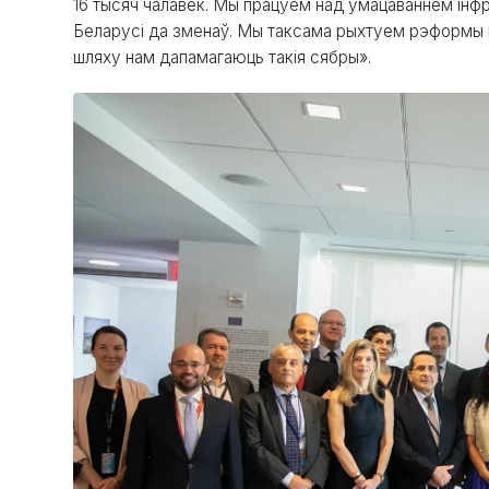
16 тысяч чалавек. Мы працуем над умацаваннем інф
Беларусі да зменаў. Мы таксама рыхтуем рэформы і 
шляху нам дапамагаюць такія сябры».