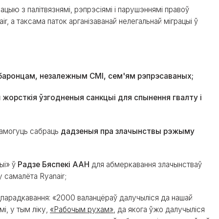
цыю з палітвязнямі, рэпрэсіямі і парушэннямі правоў
r, а таксама паток арганізаванай нелегальнай міграцыі ў
баронцам, незалежным СМІ, сем'ям рэпрэсаваных;
 жорсткія ўзгодненыя санкцыі для спынення гвалту і
апамогуць сабраць
дадзеныя пра злачынствы рэжыму
ыі» ў
Радзе Бяспекі ААН
для абмеркавання злачынстваў
у самалёта Ryanair;
парадкавання: «2000 валанцёраў далучыліся да нашай
і, у тым ліку,
«Рабочым рухам»
, да якога ўжо далучыліся