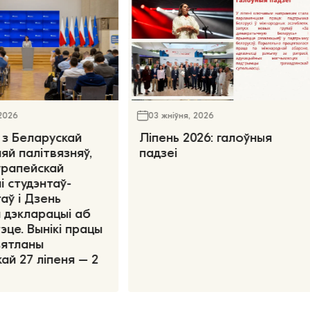
 2026
03 жніўня, 2026
 з Беларускай
Ліпень 2026: галоўныя
яй палітвязняў,
падзеі
ўрапейскай
і студэнтаў-
аў і Дзень
 дэкларацыі аб
эце. Вынікі працы
вятланы
ай 27 ліпеня – 2