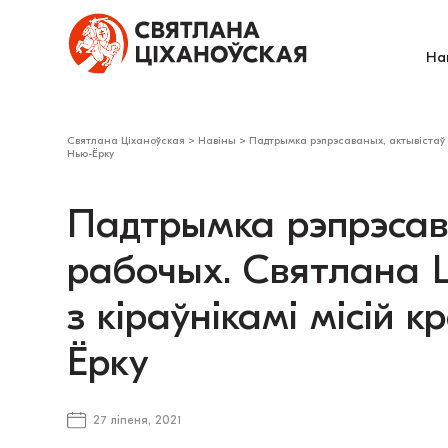
На
Святлана Ціханоўская
>
Навіны
>
Падтрымка рэпрэсаваных, актывістаў і
Нью-Ёрку
Падтрымка рэпрэсава
рабочых. Святлана Ц
з кіраўнікамі місій 
Ёрку
27 ліпеня, 2021