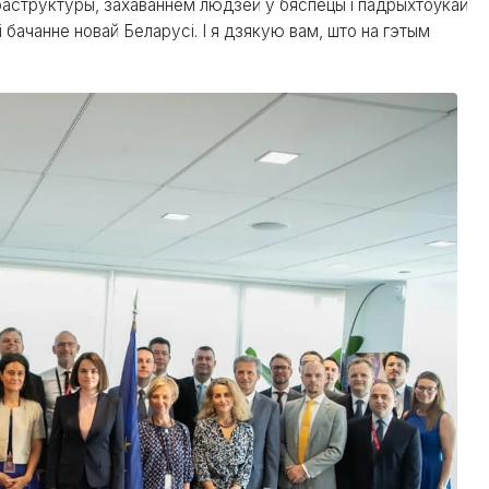
раструктуры, захаваннем людзей у бяспецы і падрыхтоўкай
бачанне новай Беларусі. І я дзякую вам, што на гэтым