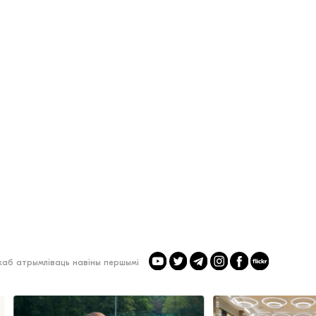
 каб атрымліваць навіны першымі