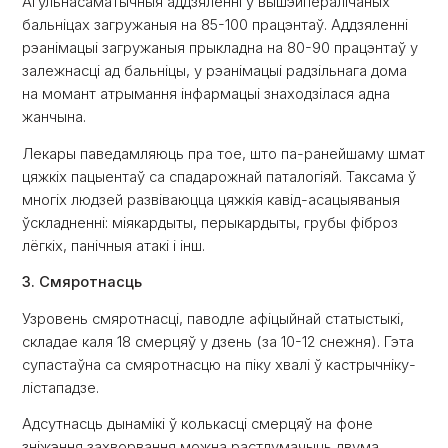
Агульнасаматычныя аддзяленні ў вышэйпералічаных
бальніцах загружаныя на 85-100 працэнтаў. Аддзяленні
рэанімацыі загружаныя прыкладна на 80-90 працэнтаў у
залежнасці ад бальніцы, у рэанімацыі радзільнага дома
на момант атрымання інфармацыі знаходзілася адна
жанчына.
Лекары паведамляюць пра тое, што па-ранейшаму шмат
цяжкіх пацыентаў са спадарожнай паталогіяй. Таксама ў
многіх людзей развіваюцца цяжкія кавід-асацыяваныя
ўскладненні: міякардыты, перыкардыты, грубы фіброз
лёгкіх, панічныя атакі і інш.
3. Смяротнасць
Узровень смяротнасці, паводле афіцыйнай статыстыкі,
складае каля 18 смерцяў у дзень (за 10-12 снежня). Гэта
супастаўна са смяротнасцю на піку хвалі ў кастрычніку-
лістападзе.
Адсутнасць дынамікі ў колькасці смерцяў на фоне
зніжэння захворвання можна растлумачыць двума