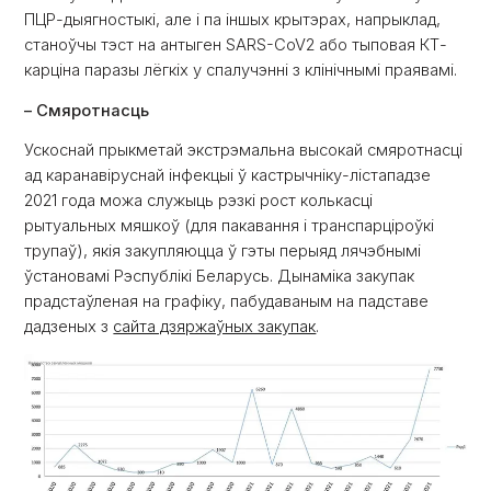
ПЦР-дыягностыкі, але і па іншых крытэрах, напрыклад,
станоўчы тэст на антыген SARS-CoV2 або тыповая КТ-
карціна паразы лёгкіх у спалучэнні з клінічнымі праявамі.
– Смяротнасць
Ускоснай прыкметай экстрэмальна высокай смяротнасці
ад каранавіруснай інфекцыі ў кастрычніку-лістападзе
2021 года можа служыць рэзкі рост колькасці
рытуальных мяшкоў (для пакавання і транспарціроўкі
трупаў), якія закупляюцца ў гэты перыяд лячэбнымі
ўстановамі Рэспублікі Беларусь. Дынаміка закупак
прадстаўленая на графіку, пабудаваным на падставе
дадзеных з
сайта дзяржаўных закупак
.