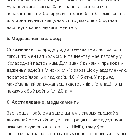
Еўрапейскага Саюза. Хаця значная частка яшчэ
невакцынаваных беларусаў гатовыя былі б прышчапіцца
альтэрнатыўнымі вакцынамі, што дазволіла б хутчэй
дасягнуць калектыўнага імунітэту.
5. Медыцынскі кісларод
Спажыванне кіслароду ў аддзяленнях знізілася за кошт
таго, што меншая колькасць пацыентаў мае патрэбу ў
кіслароднай падтрымцы. Для ацэнкі дынамікі прыводзім
дадзеныя адной з Мінскіх клінік: зараз ціск у аддзяленнях,
перапрафіляваных пад кавід, 4.0-4.5 атм. У перыяд
максімальнай загружанасці (кастрычнік-лістапад) гэты
паказчык быў роўны 1.7-2.0 атм.
6. Абсталяванне, медыкаменты
Застаецца праблема з дэфіцытам лекавых сродкаў з
даказанай эфектыўнасцю. Так, працяглы час адсутнічалі
нізкамалекулярныя гепарыны (
НМГ
), таму ўсе
шпіталізаваныя пацыенты атрымлівалі нефракцыянаваны