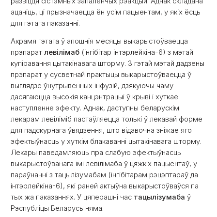
развіцця сістэмных запаленчых рэакцый. Аднак складана
ацаніць, ці прызначаецца ён усім пацыентам, у якіх ёсць
для гэтага паказанні.
Акрамя гэтага ў апошнія месяцы выкарыстоўваецца
прэпарат
левілімаб
(інгібітар інтэрлейкіна-6) з мэтай
купіравання цытакінавага шторму. З гэтай мэтай дадзены
прэпарат у сусветнай практыцы выкарыстоўваецца ў
выглядзе ўнутрывенных інфузій, дзякуючы чаму
дасягаюцца высокія канцэнтрацыі ў крыві і хуткае
наступленне эфекту. Аднак, даступны беларускім
лекарам левіліміб пастаўляецца толькі ў лекавай форме
для падскурнага ўвядзення, што відавочна зніжае яго
эфектыўнасць у хуткім блакаванні цытакінавага шторму.
Лекары паведамляюць пра слабую эфектыўнасць
выкарыстоўванага імі левілімаба ў цяжкіх пацыентаў, у
параўнанні з тацылізумабам (інгібітарам рэцэптараў да
інтэрлейкіна-6), які раней актыўна выкарыстоўваўся па
тых жа паказаннях. У цяперашні час
тацылізумаба
ў
Рэспубліцы Беларусь няма.