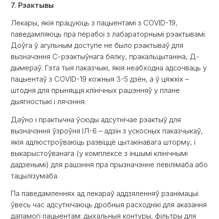
7. Рэактывы
Лекары, якія працуюць з пацыентамі з COVID-19,
паведамляюць пра перабоі з лабараторнымі рэактывамі.
Доўга ў агульным доступе не было рэактываў для
вызначэння С-рэактыўнага бялку, пракальцытаніна, Д-
дымераў. Гэта тыя паказчыкі, якія неабходна адсочваць у
пацыентаў з COVID-19 кожныя 3-5 дзён, а ў цяжкіх –
штодня для прыняцця клінічных рашэнняў у плане
дыягностыкі і лячэння.
Даўно і практычна ўсюды адсутнічае рэактыў для
вызначэння ўзроўня ІЛ-6 – адзін з ускосных паказчыкаў,
якія адлюстроўваюць развіццё цытакінавага шторму, і
выкарыстоўванага (у комплексе з іншымі клінічнымі
дадзенымі) для рашэння пра прызначэнне левілімаба або
тацылізумаба.
Па паведамленнях ад лекараў аддзяленняў рэанімацыі
ўвесь час адсутнічаюць дробныя расходнікі для аказання
дапамогі пацыентам: дыхальныя контуры, фільтры для