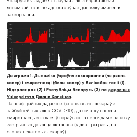
Беларусі выглядае як плаўная лінія з нарастаючай
дынамікай, якая не адлюстроўвае дынаміку змянення
захворвання.
Дыяграма 1. Дынаміка ўзроўня захворвання (чырвоны
колер) і смяротнасці (белы колер) у Вялікабрытаніі (1),
Нідэрландах (2) і Рэспубліцы Беларусь (3) па
дадзеных
Універсітэта Джона Хопкінса
.
Па неафіцыйных дадзеных (справаздачы лекараў з
найбуйнейшых клінік COVID-19), да пачатку снежня
смяротнасць знізілася ў параўнанні з перыядам з пачатку
кастрычніка да канца лістапада (у два-тры разы, па
словах некаторых лекараў).