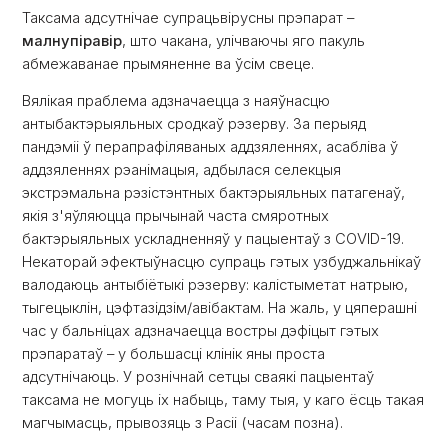
Таксама адсутнічае супрацьвірусны прэпарат –
малнупіравір
, што чакана, улічваючы яго пакуль
абмежаванае прымяненне ва ўсім свеце.
Вялікая праблема адзначаецца з наяўнасцю
антыбактэрыяльных сродкаў рэзерву. За перыяд
пандэміі ў перапрафіляваных аддзяленнях, асабліва ў
аддзяленнях рэанімацыя, адбылася селекцыя
экстрэмальна рэзістэнтных бактэрыяльных патагенаў,
якія з'яўляюцца прычынай часта смяротных
бактэрыяльных ускладненняў у пацыентаў з COVID-19.
Некаторай эфектыўнасцю супраць гэтых узбуджальнікаў
валодаюць антыбіётыкі рэзерву: калістыметат натрыю,
тыгецыклін, цэфтазідзім/авібактам. На жаль, у цяперашні
час у бальніцах адзначаецца востры дэфіцыт гэтых
прэпаратаў – у большасці клінік яны проста
адсутнічаюць. У рознічнай сетцы сваякі пацыентаў
таксама не могуць іх набыць, таму тыя, у каго ёсць такая
магчымасць, прывозяць з Расіі (часам позна).