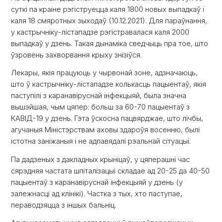
суткі па краіне рэгіструецца каля 1800 новых выпадкаў і
каля 18 смяротных зыходаў (10.12.2021). Для параўнання,
у кастрычніку-лістападзе рэгістравалася каля 2000
выпадкаў у дзень. Такая дынаміка сведчыць пра тое, што
ўзровень захворвання крыху знізіўся.
Лекары, якія працуюць у чырвонай зоне, адзначаюць,
што ў кастрычніку-лістападзе колькасць пацыентаў, якія
паступілі з каранавіруснай інфекцыяй, была значна
вышэйшая, чым цяпер: больш за 60-70 пацыентаў з
КАВІД-19 у дзень. Гэта ўскосна пацвярджае, што лічбы,
агучаныя Міністэрствам аховы здароўя восенню, былі
істотна заніжаныя і не адпавядалі рэальнай сітуацыі.
Па дадзеных з дакладных крыніцаў, у цяперашні час
сярэдняя частата шпіталізацыі складае ад 20-25 да 40-50
пацыентаў з каранавіруснай інфекцыяй у дзень (у
залежнасці ад клінікі). Частка з тых, хто паступае,
пераводзяцца з іншых бальніц.