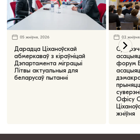
05 жніўня, 2026
03 жніўня
Дарадца Ціханоўскай
Сустрэч
абмеркаваў з кіраўніцай
асацыяц
Дэпартамента міграцыі
форум Е
Літвы актуальныя для
асацыяц
беларусаў пытанні
дэмакра
прыняцц
суверэні
Офісу 
Ціханоўс
жніўня