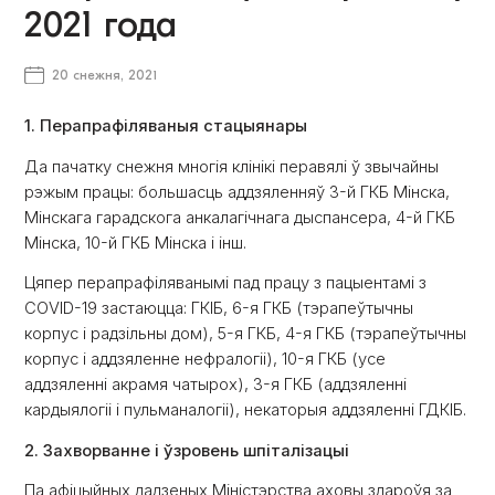
2021 года
20 снежня, 2021
1. Перапрафіляваныя стацыянары
Да пачатку снежня многія клінікі перавялі ў звычайны
рэжым працы: большасць аддзяленняў 3-й ГКБ Мінска,
Мінскага гарадскога анкалагічнага дыспансера, 4-й ГКБ
Мінска, 10-й ГКБ Мінска і інш.
Цяпер перапрафіляванымі пад працу з пацыентамі з
COVID-19 застаюцца: ГКІБ, 6-я ГКБ (тэрапеўтычны
корпус і радзільны дом), 5-я ГКБ, 4-я ГКБ (тэрапеўтычны
корпус і аддзяленне нефралогіі), 10-я ГКБ (усе
аддзяленні акрамя чатырох), 3-я ГКБ (аддзяленні
кардыялогіі і пульманалогіі), некаторыя аддзяленні ГДКІБ.
2. Захворванне і ўзровень шпіталізацыі
Па афіцыйных дадзеных Міністэрства аховы здароўя за