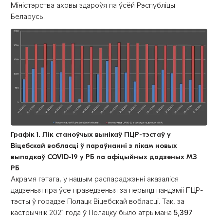
Міністэрства аховы здароўя па ўсёй Рэспубліцы
Беларусь.
Графік 1. Лік станоўчых вынікаў ПЦР-тэстаў у
Віцебскай вобласці ў параўнанні з лікам новых
выпадкаў COVID-19 у РБ па афіцыйных дадзеных МЗ
РБ
Акрамя гэтага, у нашым распараджэнні аказаліся
дадзеныя пра ўсе праведзеныя за перыяд пандэміі ПЦР-
тэсты ў горадзе Полацк Віцебскай вобласці. Так, за
кастрычнік 2021 года ў Полацку было атрымана
5,397