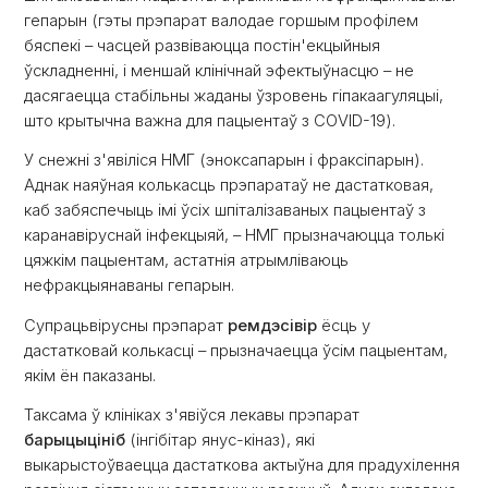
гепарын (гэты прэпарат валодае горшым профілем
бяспекі – часцей развіваюцца постін'екцыйныя
ўскладненні, і меншай клінічнай эфектыўнасцю – не
дасягаецца стабільны жаданы ўзровень гіпакаагуляцыі,
што крытычна важна для пацыентаў з COVID-19).
У снежні з'явіліся НМГ (эноксапарын і фраксіпарын).
Аднак наяўная колькасць прэпаратаў не дастатковая,
каб забяспечыць імі ўсіх шпіталізаваных пацыентаў з
каранавіруснай інфекцыяй, – НМГ прызначаюцца толькі
цяжкім пацыентам, астатнія атрымліваюць
нефракцыянаваны гепарын.
Супрацьвірусны прэпарат
ремдэсівір
ёсць у
дастатковай колькасці – прызначаецца ўсім пацыентам,
якім ён паказаны.
Таксама ў клініках з'явіўся лекавы прэпарат
барыцыцініб
(інгібітар янус-кіназ), які
выкарыстоўваецца дастаткова актыўна для прадухілення