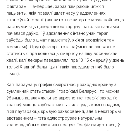
фактарамі. Па-першае, зараз паміраюць цяжкія
пацыенты, якія правялі шмат часу ў аддзяленнях
інтэнсіўнай тэрапіі (аднак гэты фактар ​​не можа поўнасцю
растлумачыць цяперашнюю карціну, паколькі пандэмія
пачалася даўно, і ў аддзяленнях інтэнсіўнай тэрапіі
заўсёды было шмат пацыентаў, якія знаходзіліся там
месяцамі). Другі фактар ​​– гэта наўмыснае заніжэнне
статыстыкі пра колькасць смерцяў на піку восеньскай
хвалі, калі лекары паведамлялі пра 10-15 смерцяў у дзень
толькі ў адной бальніцы (і такіх паведамленняў было
шмат).
Калі параўнаць графікі смяротнасці заходніх краінаў з
сумленнай статыстыкай і графікамі Беларусі, то можна
ўбачыць ашаламляльнае адрозненне: графікі заходніх
краінаў маюць «зубчасты» выгляд з уздымамі і спадамі,
якія паўтараюць крывую захворвання, але з некаторым
адставаннем – гэта адлюстроўвае натуральны
хвалепадобны эпідэмічны працэс. Графік смяротнасці ў