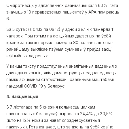
Смяротнасць у аддзяленнях рэанімацыі каля 60%, гэта
значыць з 10 пераведзеных пацыентаў у АРА паміраюць
6.
За 5 сутак (з 04.12 па 09.12) у адной з клінік памерла 11
чалавек. Пры гэтым па афіцыйных дадзеных па ўсёй
краіне за такі ж перыяд памерла 80 чалавек, што па-
ранейшаму выклікае пэўныя сумневы ў праўдзівасці
афіцыйных дадзеных.
У канцы тэксту прадстаўленыя аналітычныя дадзеныя з
дакладных крыніц, якія дэманструюць неадпаведнасць
паміж афіцыйнай статыстыкай і рэальнымі маштабамі
пандэміі COVID-19 у Беларусі.
4. Вакцынацыя
З 7 лістапада па 5 снежня колькасць цалкам
вакцынаваных беларусаў вырасла з 24,4% да 30,5%
(што на 12% ніжэй за нават сярэднесусветныя
паказчыкі). Гэта азначае, што за дзень па ўсёй краіне