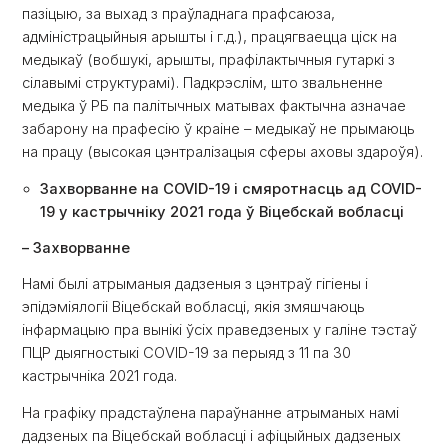
пазіцыю, за выхад з праўладнага прафсаюза,
адміністрацыйныя арышты і г.д.), працягваецца ціск на
медыкаў (вобшукі, арышты, прафілактычныя гутаркі з
сілавымі структурамі). Падкрэслім, што звальненне
медыка ў РБ па палітычных матывах фактычна азначае
забарону на прафесію ў краіне – медыкаў не прымаюць
на працу (высокая цэнтралізацыя сферы аховы здароўя).
Захворванне на COVID-19 і смяротнасць ад COVID-
19 у кастрычніку 2021 года ў Віцебскай вобласці
– Захворванне
Намі былі атрыманыя дадзеныя з цэнтраў гігіены і
эпідэміялогіі Віцебскай вобласці, якія змяшчаюць
інфармацыю пра вынікі ўсіх праведзеных у галіне тэстаў
ПЦР дыягностыкі COVID-19 за перыяд з 11 па 30
кастрычніка 2021 года.
На графіку прадстаўлена параўнанне атрыманых намі
дадзеных па Віцебскай вобласці і афіцыйных дадзеных