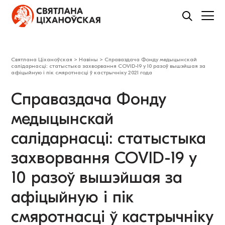
Святлана Ціханоўская
>
Навіны
>
Справаздача Фонду медыцынскай
салідарнасці: статыстыка захворвання COVID-19 у 10 разоў вышэйшая за
афіцыйную і пік смяротнасці ў кастрычніку 2021 года
Справаздача Фонду
медыцынскай
салідарнасці: статыстыка
захворвання COVID-19 у
10 разоў вышэйшая за
афіцыйную і пік
смяротнасці ў кастрычніку