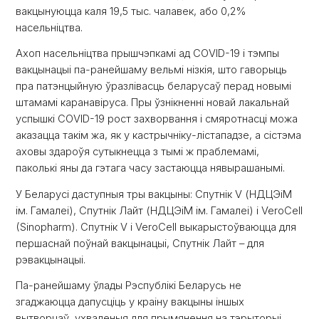
вакцынуюцца каля 19,5 тыс. чалавек, або 0,2%
насельніцтва.
Ахоп насельніцтва прышчэпкамі ад COVID-19 і тэмпы
вакцынацыі па-ранейшаму вельмі нізкія, што гаворыць
пра патэнцыйную ўразлівасць беларусаў перад новымі
штамамі каранавіруса. Пры ўзнікненні новай лакальнай
успышкі COVID-19 рост захворвання і смяротнасці можа
аказацца такім жа, як у кастрычніку-лістападзе, а сістэма
аховы здароўя сутыкнецца з тымі ж праблемамі,
паколькі яны да гэтага часу застаюцца нявырашанымі.
У Беларусі даступныя тры вакцыны: Спутнік V (НДЦЭіМ
ім. Гамалеі), Спутнік Лайт (НДЦЭіМ ім. Гамалеі) і VeroCell
(Sinopharm). Спутнік V і VeroCell выкарыстоўваюцца для
першаснай поўнай вакцынацыі, Спутнік Лайт – для
рэвакцынацыі.
Па-ранейшаму ўлады Рэспублікі Беларусь не
згаджаюцца дапусціць у краіну вакцыны іншых
вытворцаў, ухваленыя для прымянення на тэрыторыі