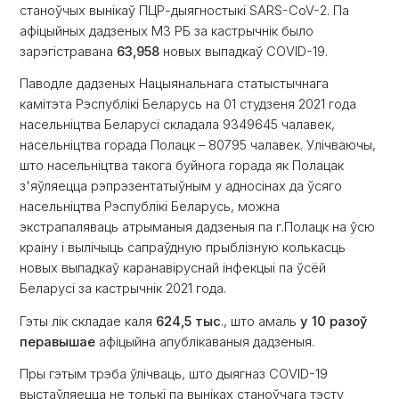
станоўчых вынікаў ПЦР-дыягностыкі SARS-CoV-2. Па
афіцыйных дадзеных МЗ РБ за кастрычнік было
зарэгістравана
63,958
новых выпадкаў COVID-19.
Паводле дадзеных Нацыянальнага статыстычнага
камітэта Рэспублікі Беларусь на 01 студзеня 2021 года
насельніцтва Беларусі складала 9349645 чалавек,
насельніцтва горада Полацк – 80795 чалавек. Улічваючы,
што насельніцтва такога буйнога горада як Полацак
з'яўляецца рэпрэзентатыўным у адносінах да ўсяго
насельніцтва Рэспублікі Беларусь, можна
экстрапаляваць атрыманыя дадзеныя па г.Полацк на ўсю
краіну і вылічыць сапраўдную прыблізную колькасць
новых выпадкаў каранавіруснай інфекцыі па ўсёй
Беларусі за кастрычнік 2021 года.
Гэты лік складае каля
624,5 тыс
., што амаль
у 10 разоў
перавышае
афіцыйна апублікаваныя дадзеныя.
Пры гэтым трэба ўлічваць, што дыягназ COVID-19
выстаўляецца не толькі па выніках станоўчага тэсту