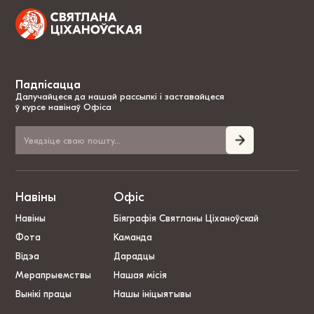
Падпісацца
Далучайцеся да нашай рассылкі і заставайцеся
ў курсе навінаў Офіса
Навіны
Офіс
Навіны
Біяграфія Святланы Ціханоўскай
Фота
Каманда
Відэа
Дарадцы
Мерапрыемствы
Нашая місія
Вынікі працы
Нашы ініцыятывы