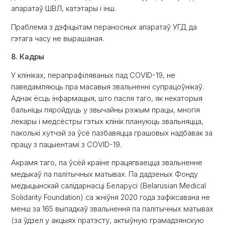
апаратаў ШВЛ, катэтары і інш.
Праблема з дэфіцытам пераносных апаратаў УГД да
гэтага часу не вырашаная.
8. Кадры
У клініках, перапрафіляваных пад COVID-19, не
паведамляюць пра масавыя звальненні супрацоўнікаў.
Аднак ёсць інфармацыя, што пасля таго, як некаторыя
бальніцы пяройдуць у звычайны рэжым працы, многія
лекары і медсёстры гэтых клінік плануюць звальняцца,
паколькі хутчэй за ўсё пазбавяцца грашовых надбавак за
працу з пацыентамі з COVID-19.
Акрамя таго, па ўсёй краіне працягваецца звальненне
медыкаў па палітычных матывах. Па дадзеных Фонду
медыцынскай салідарнасці Беларусі (Belarusian Medical
Solidarity Foundation) са жніўня 2020 года зафіксавана не
менш за 165 выпадкаў звальнення па палітычных матывах
(за ўдзел у акцыях пратэсту, актыўную грамадзянскую