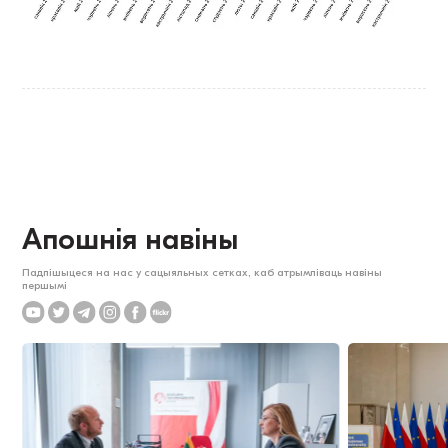
Апошнія навіны
Падпішыцеся на нас у сацыяльных сетках, каб атрымліваць навіны
першымі