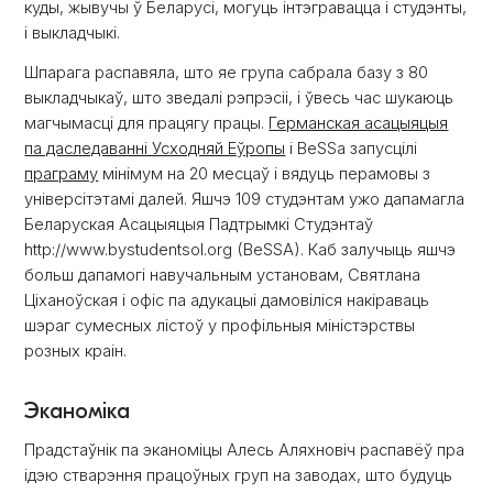
куды, жывучы ў Беларусі, могуць інтэгравацца і студэнты,
і выкладчыкі.
Шпарага распавяла, што яе група сабрала базу з 80
выкладчыкаў, што зведалі рэпрэсіі, і ўвесь час шукаюць
магчымасці для працягу працы.
Германская асацыяцыя
па даследаванні Усходняй Еўропы
і BeSSa запусцілі
праграму
мінімум на 20 месцаў і вядуць перамовы з
універсітэтамі далей. Яшчэ 109 студэнтам ужо дапамагла
Беларуская Асацыяцыя Падтрымкі Студэнтаў
http://www.bystudentsol.org (BeSSA). Каб залучыць яшчэ
больш дапамогі навучальным установам, Святлана
Ціханоўская і офіс па адукацыі дамовіліся накіраваць
шэраг сумесных лістоў у профільныя міністэрствы
розных краін.
Эканоміка
Прадстаўнік па эканоміцы Алесь Аляхновіч распавёў пра
ідэю стварэння працоўных груп на заводах, што будуць