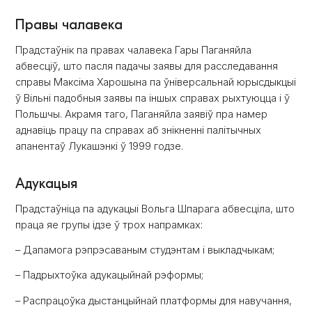
Правы чалавека
Прадстаўнік па правах чалавека Гары Паганяйла
абвесціў, што пасля падачы заявы для расследавання
справы Максіма Харошына па ўніверсальнай юрысдыкцыі
ў Вільні падобныя заявы па іншых справах рыхтуюцца і ў
Польшчы. Акрамя таго, Паганяйла заявіў пра намер
аднавіць працу па справах аб знікненні палітычных
апанентаў Лукашэнкі ў 1999 годзе.
Адукацыя
Прадстаўніца па адукацыі Вольга Шпарага абвесціла, што
праца яе групы ідзе ў трох напрамках:
– Дапамога рэпрэсаваным студэнтам і выкладчыкам;
– Падрыхтоўка адукацыйнай рэформы;
– Распрацоўка дыстанцыйнай платформы для навучання,