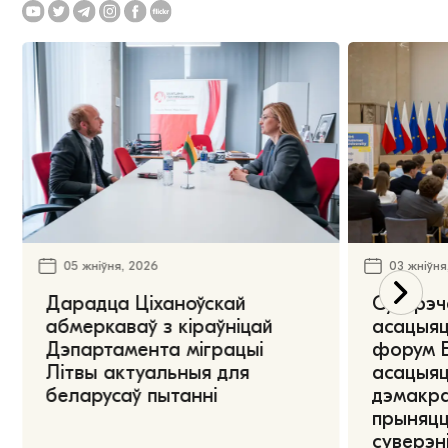
05 жніўня, 2026
03 жніўня
Дарадца Ціханоўскай
Сустрэч
абмеркаваў з кіраўніцай
асацыяц
Дэпартамента міграцыі
форум Е
Літвы актуальныя для
асацыяц
беларусаў пытанні
дэмакра
прыняцц
суверэні