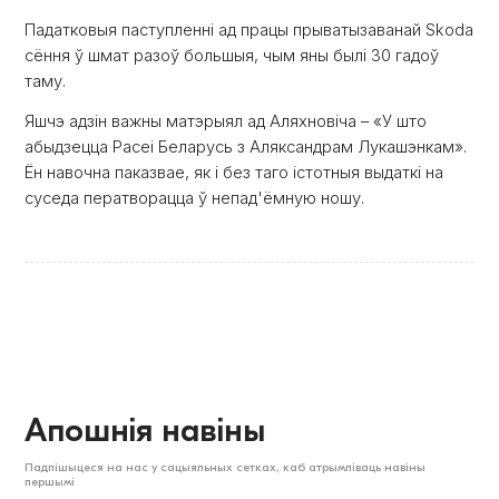
Падатковыя паступленні ад працы прыватызаванай Skoda
сёння ў шмат разоў большыя, чым яны былі 30 гадоў
таму.
Яшчэ адзін важны матэрыял ад Аляхновіча – «У што
абыдзецца Расеі Беларусь з Аляксандрам Лукашэнкам».
Ён навочна паказвае, як і без таго істотныя выдаткі на
суседа ператворацца ў непад'ёмную ношу.
Апошнія навіны
Падпішыцеся на нас у сацыяльных сетках, каб атрымліваць навіны
першымі