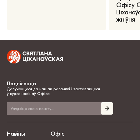
Офісу 
Ціханоўс
жніўня
Падпісацца
Далучайцеся да нашай рассылкі і заставайцеся
ў курсе навінаў Офіса
Навіны
Офіс