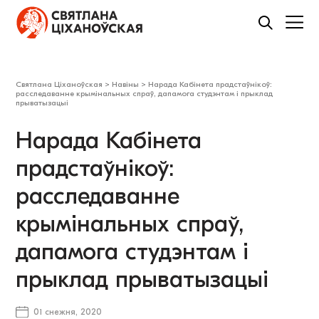
Святлана Ціханоўская
>
Навіны
>
Нарада Кабінета прадстаўнікоў:
расследаванне крымінальных спраў, дапамога студэнтам і прыклад
прыватызацыі
Нарада Кабінета
прадстаўнікоў:
расследаванне
крымінальных спраў,
дапамога студэнтам і
прыклад прыватызацыі
01 снежня, 2020