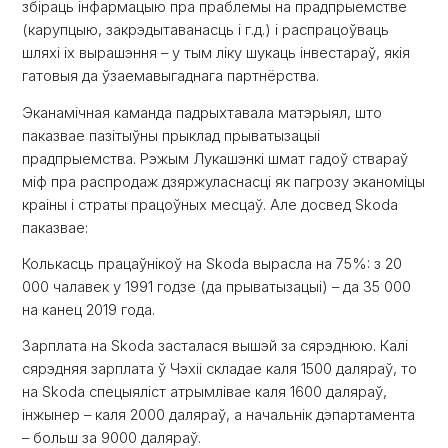
збіраць інфармацыю пра праблемы на прадпрыемстве
(карупцыю, закрэдытаванасць і г.д.) і распрацоўваць
шляхі іх вырашэння – у тым ліку шукаць інвестараў, якія
гатовыя да ўзаемавыгаднага партнёрства.
Эканамічная каманда падрыхтавала матэрыял, што
паказвае пазітыўны прыклад прыватызацыі
прадпрыемства. Рэжым Лукашэнкі шмат гадоў ствараў
міф пра распродаж дзяржуласнасці як пагрозу эканоміцы
краіны і страты працоўных месцаў. Але досвед Skoda
паказвае:
Колькасць працаўнікоў на Skoda вырасла на 75%: з 20
000 чалавек у 1991 годзе (да прыватызацыі) – да 35 000
на канец 2019 года.
Зарплата на Skoda засталася вышэй за сярэднюю. Калі
сярэдняя зарплата ў Чэхіі складае каля 1500 даляраў, то
на Skoda спецыяліст атрымлівае каля 1600 даляраў,
інжынер – каля 2000 даляраў, а начальнік дэпартамента
– больш за 9000 даляраў.