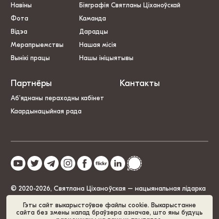
Навіны
Біяграфія Святланы Ціханоўскай
Фота
Каманда
Відэа
Дарадцы
Мерапрыемствы
Нашая місія
Вынікі працы
Нашы ініцыятывы
Партнёры
Кантакты
Аб’яднаны пераходны кабінет
Каардынацыйная рада
© 2020-2026, Святлана Ціханоўская – нацыянальная лідарка
Беларусі
Гэты сайт выкарыстоўвае файлы cookie. Выкарыстанне
сайта без змены налад браўзера азначае, што яны будуць