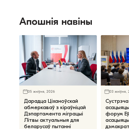
Апошнія навіны
05 жніўня, 2026
03 жніўня,
Дарадца Ціханоўскай
Сустрэча
абмеркаваў з кіраўніцай
асацыяцы
Дэпартамента міграцыі
форум Е
Літвы актуальныя для
асацыяцы
беларусаў пытанні
дэмакрат