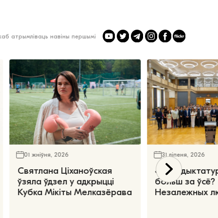
 каб атрымліваць навіны першымі
01 жніўня, 2026
31 ліпеня, 2026
Святлана Ціханоўская
«Чаго дыктату
ўзяла ўдзел у адкрыцці
больш за ўсё?
Кубка Мікіты Мелказёрава
Незалежных л