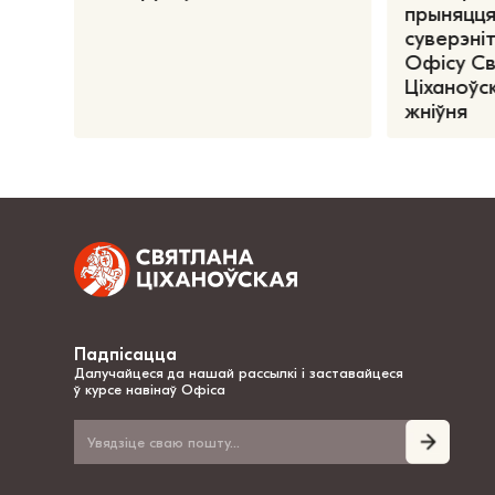
прыняцця
суверэніт
Офісу С
Ціханоўск
жніўня
Падпісацца
Далучайцеся да нашай рассылкі і заставайцеся
ў курсе навінаў Офіса