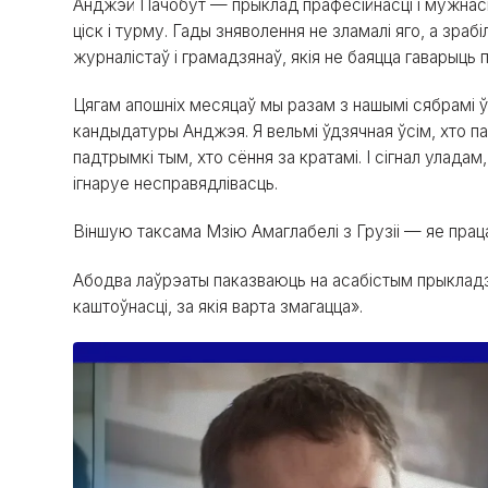
Анджэй Пачобут — прыклад прафесійнасці і мужнасц
ціск і турму. Гады зняволення не зламалі яго, а зра
журналістаў і грамадзянаў, якія не баяцца гаварыць 
Цягам апошніх месяцаў мы разам з нашымі сябрамі 
кандыдатуры Анджэя. Я вельмі ўдзячная ўсім, хто 
падтрымкі тым, хто сёння за кратамі. І сігнал улада
ігнаруе несправядлівасць.
Віншую таксама Мзію Амаглабелі з Грузіі — яе праца
Абодва лаўрэаты паказваюць на асабістым прыкладз
каштоўнасці, за якія варта змагацца».