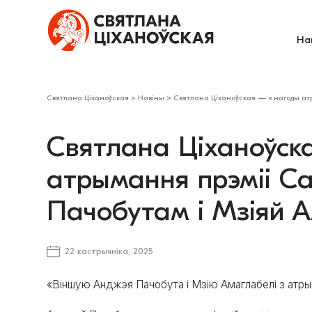
На
Святлана Ціханоўская
>
Навіны
>
Святлана Ціханоўская — з нагоды ат
Святлана Ціханоўск
атрымання прэміі С
Пачобутам і Мзіяй 
22 кастрычніка, 2025
«Віншую Анджэя Пачобута і Мзію Амаглабелі з атры