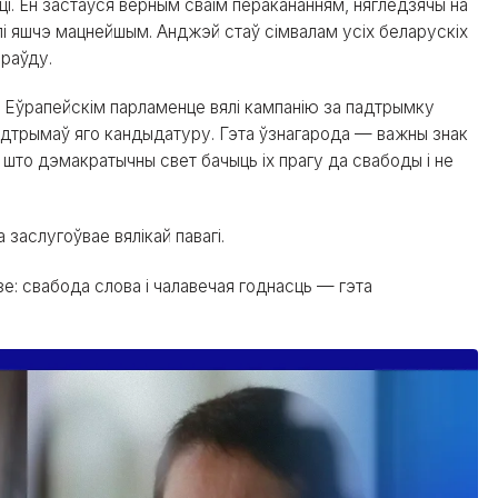
і. Ён застаўся верным сваім перакананням, нягледзячы на
білі яшчэ мацнейшым. Анджэй стаў сімвалам усіх беларускіх
праўду.
ў Еўрапейскім парламенце вялі кампанію за падтрымку
падтрымаў яго кандыдатуру. Гэта ўзнагарода — важны знак
м, што дэмакратычны свет бачыць іх прагу да свабоды і не
 заслугоўвае вялікай павагі.
е: свабода слова і чалавечая годнасць — гэта