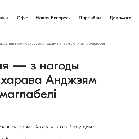
віны
Офіс
Новая Беларусь
Партнёры
Дапамога
рымання прэміі Сахарава Анджэям Пачобутам і Мзіяй Амаглабелі
ая — з нагоды
ахарава Анджэям
Амаглабелі
маннем Прэміі Сахарава за свабоду думкі!