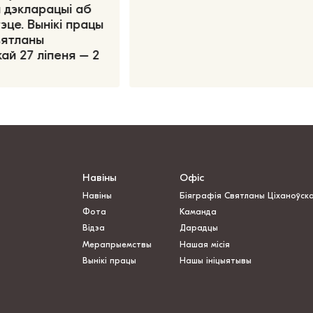
 дэкларацыі аб
эце. Вынікі працы
вятланы
ай 27 ліпеня – 2
Навіны
Офіс
Навіны
Біяграфія Святланы Ціханоўск
Фота
Каманда
Відэа
Дарадцы
Мерапрыемствы
Нашая місія
Вынікі працы
Нашы ініцыятывы