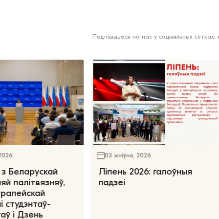
Падпішыцеся на нас у сацыяльных сетках,
 2026
03 жніўня, 2026
 з Беларускай
Ліпень 2026: галоўныя
яй палітвязняў,
падзеі
ўрапейскай
і студэнтаў-
аў і Дзень