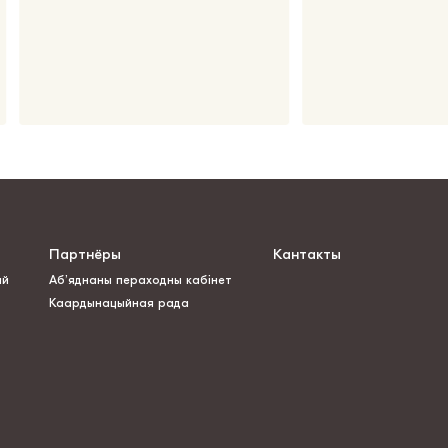
Партнёры
Кантакты
ай
Аб’яднаны пераходны кабінет
Каардынацыйная рада