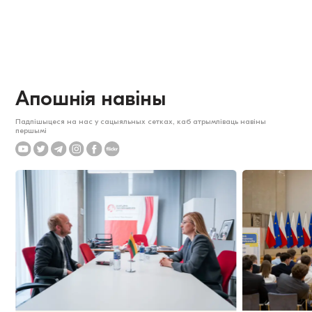
Апошнія навіны
Падпішыцеся на нас у сацыяльных сетках, каб атрымліваць навіны
першымі