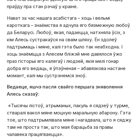
праўду пра стан рэчаў у краіне.
Нават за час нашага асабістага – хоць і вельмі
кароткага – знаёмства я адчула яго бязмежную любоў
да Беларусі. Любоў, якая, падаецца, натхняла ўсіх, з
кім Алесь сустракаўся на сваім шляху. Ён здолеў
падтрымаць і мяне, калі гэта было так неабходна. І
хоць знаёміцца з Алесем бліжэй мне давялося ўжо
праз гісторыі яго калегаў і людзей, якія мелі гонар
добра яго ведаць, я ўпэўненая – абавязкова настане
момант, калі мы сустрэнемся зноў.
Ведаеце, яшчэ пасля свайго першага зняволення
Алесь сказаў:
«Тысячы лістоў, атрыманых, пакуль я сядзеў у турме,
стваралі вакол мяне моцную маральную абарону. Гэта
тое, што падтрымлівала мяне і нагадвала, што я сяджу
там не проста так, што мая барацьба за правы
чалавека працягваецца».