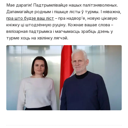
Мае дарагія! Падтрымлівайце нашых палітзняволеных.
Дапамагайце родным і пішыце лісты ў турмы. І няважна,
пра што будзе ваш ліст
– пра надвор’е, новую цікавую
кніжку ці штодзённую руціну. Кожнае вашае слова –
вялізарная падтрымка і магчымасць зрабіць дзень у
турме хоць на хвілінку лягчэй.