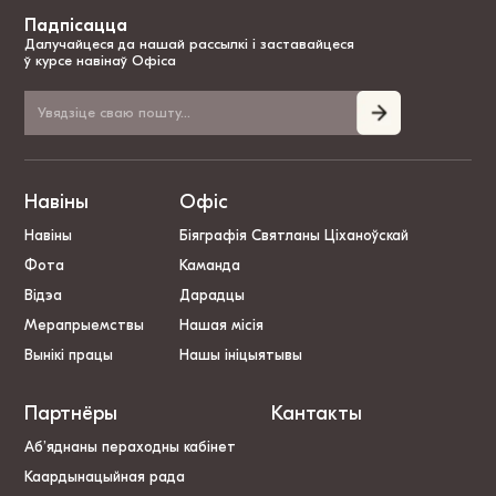
Падпісацца
Далучайцеся да нашай рассылкі і заставайцеся
ў курсе навінаў Офіса
Навіны
Офіс
Навіны
Біяграфія Святланы Ціханоўскай
Фота
Каманда
Відэа
Дарадцы
Мерапрыемствы
Нашая місія
Вынікі працы
Нашы ініцыятывы
Партнёры
Кантакты
Аб’яднаны пераходны кабінет
Каардынацыйная рада