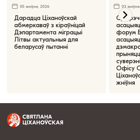
05 жніўня, 2026
03 жніўня
Дарадца Ціханоўскай
Сустрэч
абмеркаваў з кіраўніцай
асацыяц
Дэпартамента міграцыі
форум Е
Літвы актуальныя для
асацыяц
беларусаў пытанні
дэмакра
прыняцц
суверэні
Офісу 
Ціханоўс
жніўня