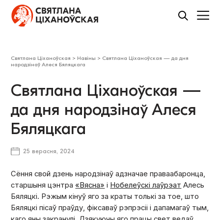
Святлана Ціханоўская
>
Навіны
>
Святлана Ціханоўская — да дня
народзінаў Алеся Бяляцкага
Святлана Ціханоўская —
да дня народзінаў Алеся
Бяляцкага
25 верасня, 2024
Сёння свой дзень народзінаў адзначае праваабаронца,
старшыня цэнтра
«Вясна»
і
Нобелеўскі лаўрэат
Алесь
Бяляцкі. Рэжым кінуў яго за краты толькі за тое, што
Бяляцкі пісаў праўду, фіксаваў рэпрэсіі і дапамагаў тым,
каго яны закранулі. Дзякуючы яго працы свет ведаў