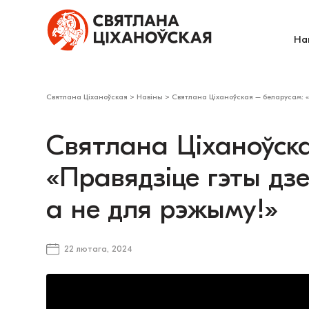
На
Святлана Ціханоўская
>
Навіны
>
Святлана Ціханоўская – беларусам: «П
Святлана Ціханоўск
«Правядзіце гэты дзе
а не для рэжыму!»
22 лютага, 2024