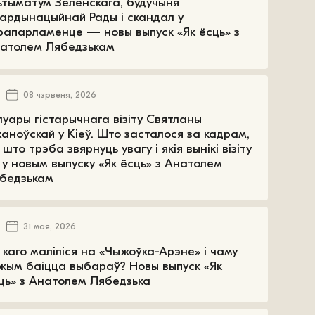
ьтыматум Зеленскага, будучыня
ардынацыйнай Рады і скандал у
рапарламенце — новы выпуск «Як ёсць» з
атолем Лябедзькам
08 чэрвеня, 2026
луары гістарычнага візіту Святланы
ханоўскай у Кіеў. Што засталося за кадрам,
 што трэба звярнуць увагу і якія вынікі візіту
у новым выпуску «Як ёсць» з Анатолем
бедзькам
31 мая, 2026
 каго маліліся на «Чыжоўка-Арэне» і чаму
жым баіцца выбараў? Новы выпуск «Як
ць» з Анатолем Лябедзька