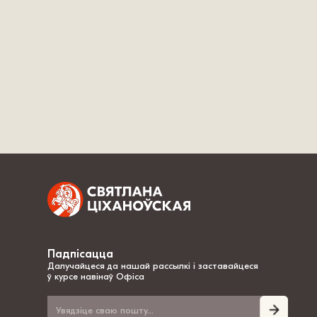
Падпісацца
Далучайцеся да нашай рассылкі і заставайцеся
ў курсе навінаў Офіса