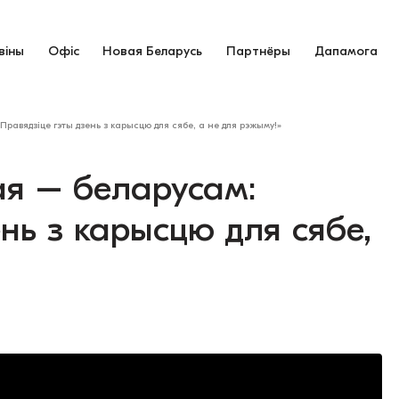
віны
Офіс
Новая Беларусь
Партнёры
Дапамога
равядзіце гэты дзень з карысцю для сябе, а не для рэжыму!»
ая – беларусам:
нь з карысцю для сябе,