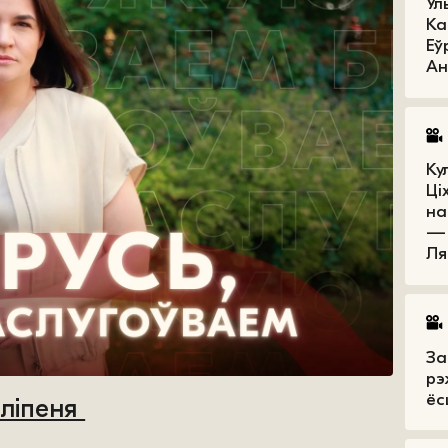
Ул
Ка
Еў
Ан
Ку
Ці
на
— 
Ля
За
рэ
ёс
 ліпеня