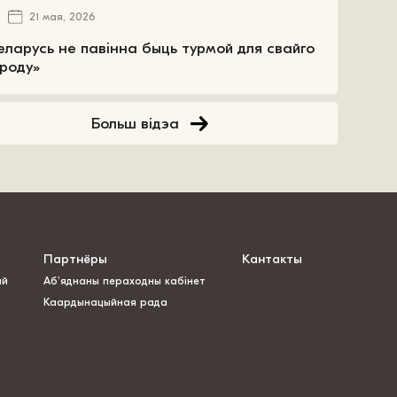
21 мая, 2026
еларусь не павінна быць турмой для свайго
роду»
Больш відэа
Партнёры
Кантакты
ай
Аб’яднаны пераходны кабінет
Каардынацыйная рада