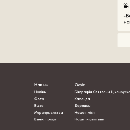
«Б
на
Навіны
Офіс
Навіны
Біяграфія Святланы Ціханоўск
Фота
Каманда
Відэа
Дарадцы
Мерапрыемствы
Нашая місія
Вынікі працы
Нашы ініцыятывы