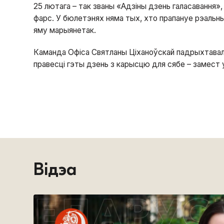
25 лютага – так званы «Адзіны дзень галасавання», 
фарс. У бюлетэнях няма тых, хто прапануе рэальн
яму марыянетак.
Каманда Офіса Святланы Ціханоўскай падрыхтава
правесці гэты дзень з карысцю для сябе – замест 
Відэа