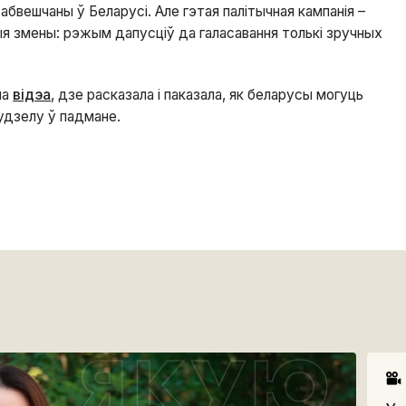
абвешчаны ў Беларусі. Але гэтая палітычная кампанія –
ыя змены: рэжым дапусціў да галасавання толькі зручных
ла
відэа
, дзе расказала і паказала, як беларусы могуць
удзелу ў падмане.