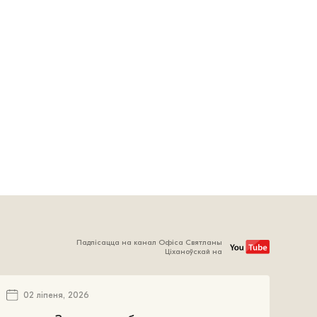
Падпісацца на канал Офіса Святланы
Ціханоўскай на
02 ліпеня, 2026