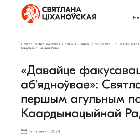
На
Святлана Ціханоўская
>
Навіны
>
«Давайце факусавацца на тым, што н
Каардынацыйнай Рады
«Давайце факусавац
аб’ядноўвае»: Святл
першым агульным па
Каардынацыйнай Ра
12 чэрвеня, 2024