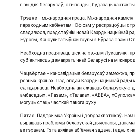
візы для беларусаў, стыпендыі, будаваць кантакты 
Трэцяе
– міжнародная праца. Міжнародная камісія
пераходным кабінетам і Офісам у распрацоўцы стра
спадзяюся, прадстаўнікі новай Каардынацыйнай р
Еўропы, Кансультатыўнай групы з Еўрасаюзам і С
Неабходна працягваць ціск на рэжым Лукашэнкі, пр
суб’ектнасць дэмакратычнай Беларусі на міжнарод
Чацвёртае
– кансалідацыя беларусаў замежжа, пра
розных краінах. Пад эгідай Каардынацыйнай рады м
салідарнасці. Неабходна ангажаваць беларускую 
амбасады», «Разам», «Талака», «ABBA», «Суполка»
могуць стаць часткай такога руху.
Пятае
. Падтрымка Украіны і добраахвотнікаў. Нам 
вырашаць праблемы беларускай дыяспары, дапамага
ветэранам. Гэта вялікая аб’ёмная задача, і адных на