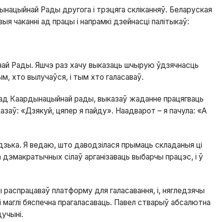
нацыйнай Рады другога і трэцяга скліканняў. Беларуская
ыя чаканні ад працы і напрамкі дзейнасці палітыкаў:
най Рады. Яшчэ раз хачу выказаць шчырую ўдзячнасць
м, хто вылучаўся, і тым хто галасаваў.
клад Каардынацыйнай рады, выказаў жаданне працягваць
азаў: «Дзякуй, цяпер я пайду». Наадварот – я пачула: «А
одзька. Я ведаю, што даводзілася прымаць складаныя ці
 дэмакратычных сілаў арганізаваць выбарчы працэс, і ў
ы распрацаваў платформу для галасавання, і, нягледзячы
 маглі бяспечна прагаласаваць. Павел стварыў абсалютна
дучыні.