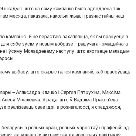
. Я шкадую, што на саму кампанію было адведзена так
цягам месяца, паказала, наколькі жывы і разнастайны наш
ю кампанію. Я не перастаю захапляцца, як вы працуеце з
для сябе зусім у новым вобразе – рашучага і эмацыйнага
анне і ўсяму Моладзеваму наступу, што вяртаеце маладым
тарэсы.
каму выбару, што скарысталіся кампаніяй, каб прасоўваць
вары – Аляксадра Клачко і Сяргея Пятрухіна, Максіма
 Алеся Міхалевіча. Я рада, што ў Вадзіма Пракоп’ева
 рэалізаваць свае ідэі, а рознагалоссі, я спадзяюся,
беларусы з розных краін, розных узростаў і прафесій: ад
огераў, ад маладых актывістаў да вопытных палітыкаў.