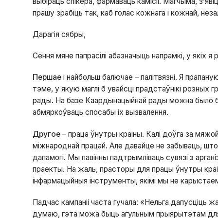
выбіраць спікера, фармаваць камісіі. Магчыма, з’яві
прашу зрабіць так, каб голас кожнага і кожнай, нез
Дарагія сябры,
Сёння мяне папрасілі абазначыць напрамкі, у якіх 
Першае
і найбольш балючае – палітвязні. Я прапан
тэме, у якую маглі б увайсці прадстаўнікі розных г
рады. На базе Каардынацыйнай рады можна было б а
абмяркоўваць спосабы іх вызвалення.
Другое
– праца ўнутры краіны. Калі доўга за мяжой
міжнароднай працай. Але давайце не забываць, шт
дапамогі. Мы павінны падтрымліваць сувязі з арганіз
праекты. На жаль, прасторы для працы ўнутры краіны
інфармацыйныя інструменты, якімі мы не карыстае
Падчас кампаніі часта гучала: «Нельга дапусціць 
думаю, гэта можа быць агульным прыярытэтам для