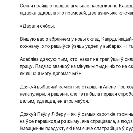
Сёння прайшло першае агульнае пасяджэнне Каарды
лідарка адкрыла яго прамовай, дзе азначыла ключав
«Дарагія сябры,
Віншую вас з абраннем у новы склад Каардынацый
кожнаму, хто рашыўся ўзяць удзел у выбарах – і ты
Асабліва дзякую тым, хто, нават не трапіўшы ў с
працу. Падчас званкоў на мінулым тыдні ніхто не ск
як яшчэ я магу дапамагчы?»
Дзякуй выбарчай камісіі і яе старшыні Алёне Прых
непапулярныя рашэнні, але гэта была першая спроба
цэлым, здаецца, ён атрымаўся.
Дзякуй Паўлу Ліберу – які ў самыя кароткія тэрмін
на ўсе перашкоды рэжыму, яна спрацавала, а людзі
інавацыйны прадукт, які нам яшчэ спатрэбіцца ў бу