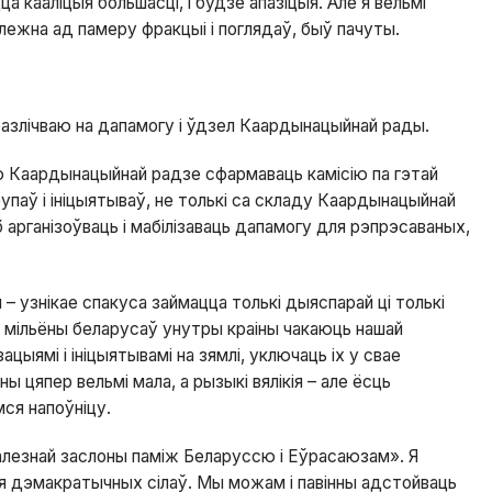
цца кааліцыя большасці, і будзе апазіцыя. Але я вельмі
алежна ад памеру фракцыі і поглядаў, быў пачуты.
я разлічваю на дапамогу і ўдзел Каардынацыйнай рады.
ую Каардынацыйнай радзе сфармаваць камісію па гэтай
рупаў і ініцыятываў, не толькі са складу Каардынацыйнай
рганізоўваць і мабілізаваць дапамогу для рэпрэсаваных,
 – узнікае спакуса займацца толькі дыяспарай ці толькі
о мільёны беларусаў унутры краіны чакаюць нашай
ацыямі і ініцыятывамі на зямлі, уключаць іх у свае
 цяпер вельмі мала, а рызыкі вялікія – але ёсць
мся напоўніцу.
жалезнай заслоны паміж Беларуссю і Еўрасаюзам». Я
 дэмакратычных сілаў. Мы можам і павінны адстойваць