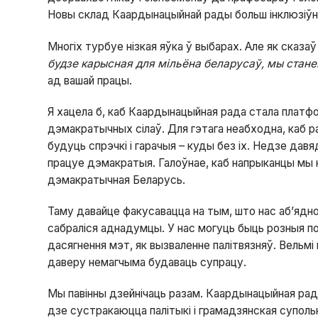
Новы склад Каардынацыйнай рады больш інклюзіўны
Многіх турбуе нізкая яўка ў выбарах. Але як сказаў
будзе карысная для мільёна беларусаў, мы стане
ад вашай працы.
Я хацела б, каб Каардынацыйная рада стала платфор
дэмакратычных сілаў. Для гэтага неабходна, каб р
будуць спрэчкі і гарачыя – куды без іх. Недзе дав
працуе дэмакратыя. Галоўнае, каб напрыканцы мы не
дэмакратычная Беларусь.
Таму давайце факусавацца на тым, што нас аб’ядноў
сабраліся аднадумцы. У нас могуць быць розныя пог
дасягнення мэт, як вызваленне палітвязняў. Вельмі 
даверу немагчыма будаваць супрацу.
Мы павінны дзейнічаць разам. Каардынацыйная рад
дзе сустракаюцца палітыкі і грамадзянская суполь