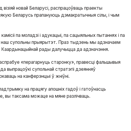
 візіяй новай Беларусі, распрацоўваць праекты
, якую Беларусь прапануюць дэмакратычныя сілы, і чым
місіі па моладзі і адукацыі, па сацыяльных пытаннях і па
– наш супольны прыярытэт. Праз тыдзень мы адзначаем
оў Каардынацыйнай рады далучыцца да адзначэння.
паспрабуе «перагарнуць старонку», правесці фальшывыя
да выпрацоўкі супольнай стратэгіі дзеянняў
аваць на канферэнцыі ў жніўні.
адтрымку на працягу апошніх гадоў і гатоўнасць
це, вы таксама можаце на мяне разлічваць.