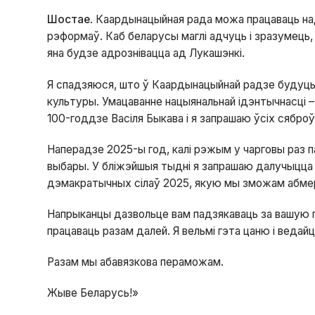
Шостае
. Каардынацыйная рада можа працаваць над
рэформаў. Каб беларусы маглі адчуць і зразумець
яна будзе адрознівацца ад Лукашэнкі.
Я спадзяюся, што ў Каардынацыйнай радзе будуць ка
культуры. Умацаванне нацыянальнай ідэнтычнасці 
100-годдзе Васіля Быкава і я запрашаю ўсіх сябр
Наперадзе 2025-ы год, калі рэжым у чарговы раз 
выбары. У бліжэйшыя тыдні я запрашаю далучыцца 
дэмакратычных сілаў 2025, якую мы зможам абмерк
Напрыканцы дазвольце вам падзякаваць за вашую п
працаваць разам далей. Я вельмі гэта цаню і ведай
Разам мы абавязкова пераможам.
Жыве Беларусь!»