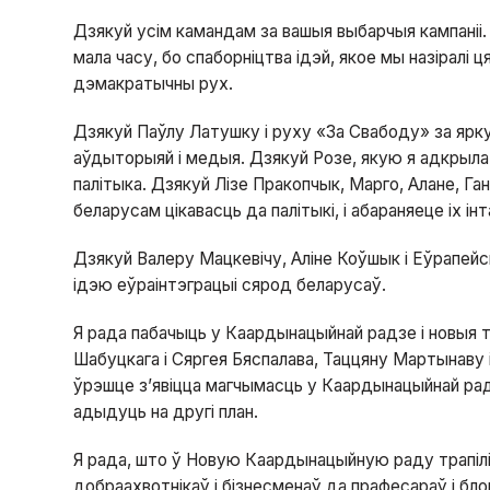
Дзякуй усім камандам за вашыя выбарчыя кампаніі
мала часу, бо спаборніцтва ідэй, якое мы назіралі 
дэмакратычны рух.
Дзякуй Паўлу Латушку і руху «За Свабоду» за ярку
аўдыторыяй і медыя. Дзякуй Розе, якую я адкрыла 
палітыка. Дзякуй Лізе Пракопчык, Марго, Алане, Г
беларусам цікавасць да палітыкі, і абараняеце іх ін
Дзякуй Валеру Мацкевічу, Аліне Коўшык і Еўрапейс
ідэю еўраінтэграцыі сярод беларусаў.
Я рада пабачыць у Каардынацыйнай радзе і новыя т
Шабуцкага і Сяргея Бяспалава, Таццяну Мартынаву і
ўрэшце з’явіцца магчымасць у Каардынацыйнай радзе
адыдуць на другі план.
Я рада, што ў Новую Каардынацыйную раду трапілі 
добраахвотнікаў і бізнесменаў да прафесараў і бл