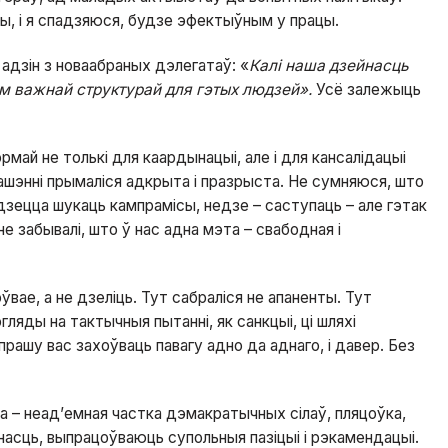
, і я спадзяюся, будзе эфектыўным у працы.
 адзін з новаабраных дэлегатаў: «
Калі наша дзейнасць
м важнай структурай для гэтых людзей».
Усё залежыць
май не толькі для каардынацыі, але і для кансалідацыі
ашэнні прымаліся адкрыта і празрыста. Не сумняюся, што
ядзецца шукаць кампрамісы, недзе – саступаць – але гэтак
 забывалі, што ў нас адна мэта – свабодная і
вае, а не дзеліць. Тут сабраліся не апаненты. Тут
ляды на тактычныя пытанні, як санкцыі, ці шляхі
прашу вас захоўваць павагу адно да аднаго, і давер. Без
а – неад’емная частка дэмакратычных сілаў, пляцоўка,
насць, выпрацоўваюць супольныя пазіцыі і рэкамендацыі.