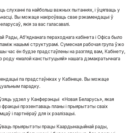
ь слуханні па найбольш важных пытаннях, і ўцягваць у
ьнасці. Вы можаце накіроўваць свае рэкамендацыі ў
ларусаў, якія за вас галасавалі.
 Рады, Аб’яднанага пераходнага кабінета і Офіса было
паміж нашымі структурамі. Сумесная рабочая група ўжо
шы час ён будзе прадстаўлены на разгляд вам, Кабінету,
го роду «малой канстытуцыяй» нашага дэмакратычнага
мендацыі па прадстаўніках у Кабінеце. Вы можаце
ідуальным парадку.
ўзяць удзел у Канферэнцыі «Новая Беларусь», якая
ыя фракцыі прэзентаваць планы і прыярытэты сваіх
цаў і партнёраў для іх рэалізацыі.
оўваць прыярытэты працы Каардынацыйнай рады,