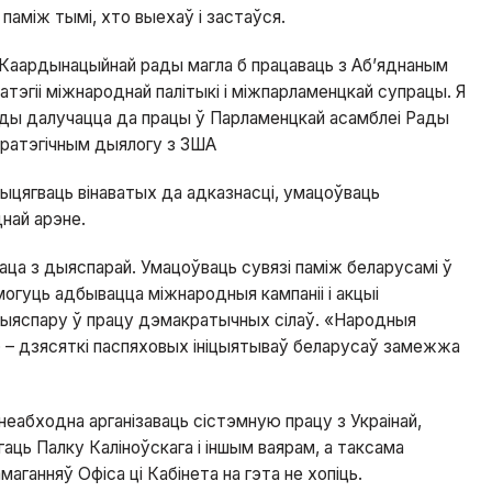
паміж тымі, хто выехаў і застаўся.
 Каардынацыйнай рады магла б працаваць з Аб’яднаным
тэгіі міжнароднай палітыкі і міжпарламенцкай супрацы. Я
ады далучацца да працы ў Парламенцкай асамблеі Рады
тратэгічным дыялогу з ЗША
ыцягваць вінаватых да адказнасці, умацоўваць
най арэне.
ца з дыяспарай. Умацоўваць сувязі паміж беларусамі ў
огуць адбывацца міжнародныя кампаніі і акцыі
дыяспару ў працу дэмакратычных сілаў. «Народныя
 – дзясяткі паспяховых ініцыятываў беларусаў замежжа
неабходна арганізаваць сістэмную працу з Украінай,
ць Палку Каліноўскага і іншым ваярам, а таксама
маганняў Офіса ці Кабінета на гэта не хопіць.