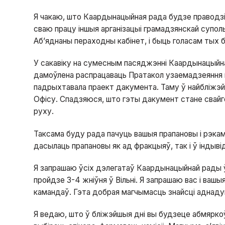
Я чакаю, што Каардынацыйная рада будзе праводзіц
сваю працу іншыя арганізацыі грамадзянскай супол
Аб’яднаны пераходны кабінет, і быць голасам тых бе
У сакавіку на сумесным пасяджэнні Каардынацыйнай
дамоўлена распрацаваць Пратакол узаемадзеяння 
падрыхтавала праект дакумента. Таму ў найбліжэй
Офісу. Спадзяюся, што гэты дакумент стане свай
руху.
Таксама буду рада пачуць вашыя прапановы і рэка
дасылаць прапановы як ад фракцыяў, так і ў індыв
Я запрашаю ўсіх дэлегатаў Каардынацыйнай рады 
пройдзе 3-4 жніўня ў Вільні. Я запрашаю вас і ваш
камандаў. Гэта добрая магчымасць знайсці аднадум
Я ведаю, што ў бліжэйшыя дні вы будзеце абмярк