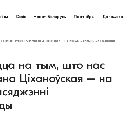
віны
Офіс
Новая Беларусь
Партнёры
Дапамога
ас аб’ядноўвае»: Святлана Ціханоўская – на першым агульным пасяджэнні
ца на тым, што нас
ана Ціханоўская – на
сяджэнні
ды