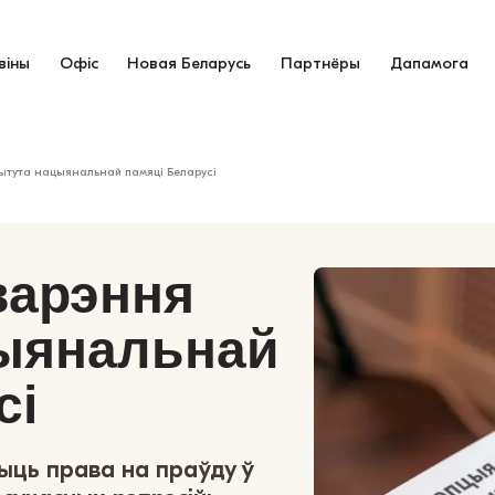
віны
Офіс
Новая Беларусь
Партнёры
Дапамога
ытута нацыянальнай памяці Беларусі
варэння
цыянальнай
сі
ыць права на праўду ў