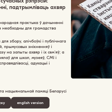
 сучасных рэпрэсій:
нні, падтрымліваць ахвяр
жнародная практыка ў дачыненні
ан неабходны для грамадства
ля збору, алічбоўкі і публічнага
й, прымусовых знікненняў і
у на запыты ахвяр і іх сем'яў; а
лаў для школ, музеяў, СМІ і
правядлівасці, адукацыі і
та нацыянальнай памяці Беларусі
ску
english version