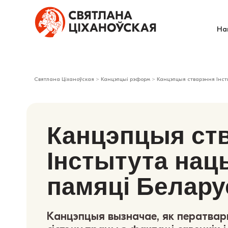
На
Святлана Ціханоўская
>
Канцэпцыі рэформ
>
Канцэпцыя стварэння Інст
Канцэпцыя ст
Інстытута на
памяці Белару
Канцэпцыя вызначае, як ператвар