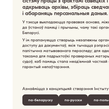
сістэму працы з фактамі савецкіх і
адкрываць архівы, збіраць сведча
і абараняць персанальныя даныя.
У тэксце выкладаюцца прававая аснова, мі
да ўстаноў памяці і прычыны, чаму такі орг
Беларусі.
У ім прапануецца стварыць незалежны орган д
доступу да дакументаў, якія тычацца рэпрэсі
палітычна матываванага пераследу; для адказ
таксама для падрыхтоўкі правераных матэрыя
судоў, каб памяць стала неад'емнай часткай с
гарантый непаўтарэння.
Азнаёміцца з канцэпцыяй стварэння Інстыту
па-беларуску
по-русски
па-поль