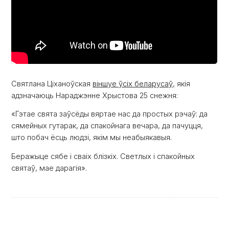
Святлана Ціханоўская
віншуе ўсіх беларусаў,
якія
адзначаюць Нараджэнне Хрыстова 25 снежня:
«Гэтае свята заўсёды вяртае нас да простых рэчаў: да
сямейных гутарак, да спакойнага вечара, да пачуцця,
што побач ёсць людзі, якім мы неабыякавыя.
Беражыце сябе і сваіх блізкіх. Светлых і спакойных
святаў, мае дарагія».