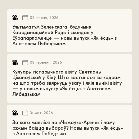
02 ліпеня, 2026
Ультыматум Зеленскага, будучыня
Каардынацыйнай Рады і скандал у
Еўрапарламенце — новы выпуск «Як ёсць» з
Анатолем Лябедзькам
08 чэрвеня, 2026
Кулуары гістарычнага візіту Святланы
Ціханоўскай у Кіеў. Што засталося за кадрам,
на што трэба звярнуць увагу і якія вынікі візіту
— у новым выпуску «Як ёсць» з Анатолем
Лябедзькам
31 мая, 2026
За каго маліліся на «Чыжоўка-Арэне» і чаму
рэжым баіцца выбараў? Новы выпуск «Як ёсць»
з Анатолем Лябедзька