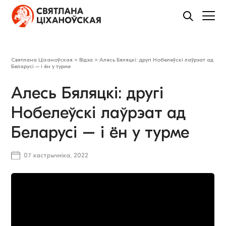
Святлана Ціханоўская
>
Відэа
>
Алесь Бяляцкі: другі Нобелеўскі лаўрэат ад
Беларусі – і ён у турме
Алесь Бяляцкі: другі
Нобелеўскі лаўрэат ад
Беларусі – і ён у турме
07 кастрычніка, 2022