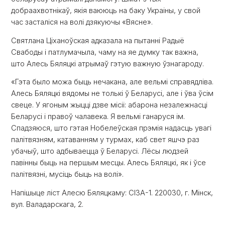
добраахвотнікаў, якія ваююць на баку Украіны, у свой
час засталіся на волі дзякуючы «Вясне».
Святлана Ціханоўская адказала на пытанні Радыё
Свабоды і патлумачыла, чаму на яе думку так важна,
што Алесь Бяляцкі атрымаў гэтую важную ўзнагароду.
«Гэта было можа быць нечакана, але вельмі справядліва.
Алесь Бяляцкі вядомы не толькі ў Беларусі, але і ўва ўсім
свеце. У ягоным жыцці дзве місіі: абарона незалежнасці
Беларусі і правоў чалавека. Я вельмі ганаруся ім.
Спадзяюся, што гэтая Нобелеўская прэмія надасць увагі
палітвязням, катаванням у турмах, каб свет яшчэ раз
убачыў, што адбываецца ў Беларусі. Лёсы людзей
павінны быць на першым месцы. Алесь Бяляцкі, як і ўсе
палітвязні, мусіць быць на волі».
Напішыце ліст Алесю Бяляцкаму: СІЗА-1. 220030, г. Мінск,
вул. Валадарскага, 2.