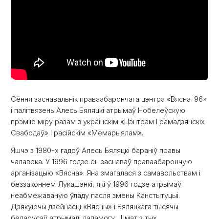
Сёння заснавальнік праваабарончага цэнтра «Вясна-96»
і палітвязень Алесь Бяляцкі атрымаў Нобелеўскую
прэмію міру разам з украінскім «Цэнтрам Грамадзянскіх
Свабодаў» і расійскім «Мемарыялам».
Яшчэ з 1980-х гадоў Алесь Бяляцкі бараніў правы
чалавека. У 1996 годзе ён заснаваў праваабарончую
арганізацыю «Вясна». Яна змагалася з самавольствам і
беззаконнем Лукашэнкі, які ў 1996 годзе атрымаў
неабмежаваную ўладу пасля змены Канстытуцыі.
Дзякуючы дзейнасці «Вясны» і Бяляцкага тысячы
беларусаў атрымалі дапамогу. Шмат з тых