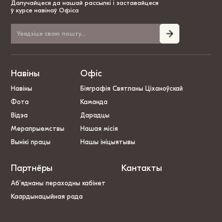
Далучайцеся да нашай рассылкі і заставайцеся
ў курсе навінаў Офіса
Навіны
Офіс
Навіны
Біяграфія Святланы Ціханоўскай
Фота
Каманда
Відэа
Дарадцы
Мерапрыемствы
Нашая місія
Вынікі працы
Нашы ініцыятывы
Партнёры
Кантакты
Аб’яднаны пераходны кабінет
Каардынацыйная рада