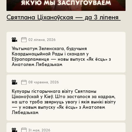
Святлана Ціханоўская — да 3 ліпеня
02 ліпеня, 2026
Ультыматум Зеленскага, будучыня
Каардынацыйнай Рады і скандал у
Еўрапарламенце — новы выпуск «Як ёсць» з
Анатолем Лябедзькам
08 чэрвеня, 2026
Кулуары гістарычнага візіту Святланы
Ціханоўскай у Кіеў. Што засталося за кадрам,
на што трэба звярнуць увагу і якія вынікі візіту
— у новым выпуску «Як ёсць» з Анатолем
Лябедзькам
31 мая, 2026