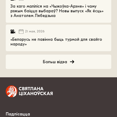
За каго маліліся на «Чыжоўка-Арэне» і чаму
рэжым баіцца выбараў? Новы выпуск «Як ёсць»
з Анатолем Лябедзька
21 мая, 2026
«Беларусь не павінна быць турмой для свайго
народу»
Больш відэа
Падпісацца