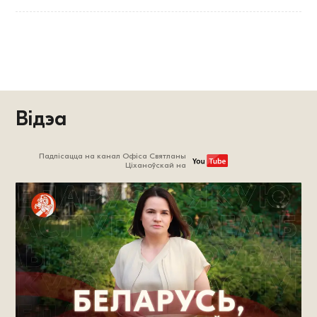
Відэа
Падпісацца на канал Офіса Святланы
Ціханоўскай на