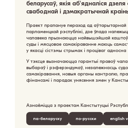
беларусаў, якія аб'ядналіся дзеля
свабоднай і дэмакратычнай краін
Праект прапануе пераход ад аўтарытарнай 
парламенцкай рэспублікі, дзе ўлада належыц
чалавека прызнаюцца найвышэйшай каштоўна
суды і мясцовае самакіраванне маюць самас
у якасці сістэмы стрымак і проціваг адносна 
У тэксце вызначаюцца гарантыі правоў чала
выбараў і рэферэндумаў, незалежнасць судо
самакіравання, новыя органы кантролю, пр
фінансамі і парадак унясення змен у Канст
Азнаёміцца з праектам Канстытуцыі Рэспублі
па-беларуску
по-русски
english 