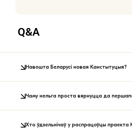
Q&A
Навошта Беларусі новая Канстытуцыя?
Паводле дзеючай Канстытуцыі занадта м
Чаму нельга проста вярнуцца да першап
рашэнні. Адсюль слабая абарона правоў
Новая Канстытуцыя патрэбная, каб ула
Вяртанне да рэдакцыі 1994 года пакіне 
падсправаздачная, правы чалавека абар
Хто ўдзельнічаў у распрацоўцы праекта 
ранейшых аўтарытарных практык нікуды 