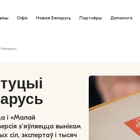
віны
Офіс
Новая Беларусь
Партнёры
Дапамога
і Беларусь
ытуцыі
ларусь
а і «Малай
ерсія з'яўляецца вынікам
 сіл, экспертаў і тысяч