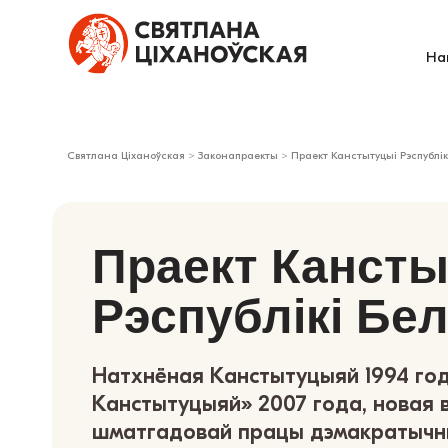
На
Святлана Ціханоўская
>
Законапраекты
>
Праект Канстытуцыі Рэспублік
Праект Канст
Рэспублікі Бе
Натхнёная Канстытуцыяй 1994 год
Канстытуцыяй» 2007 года, новая в
шматгадовай працы дэмакратычных