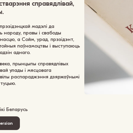
 стварэння справядлівай,
ы.
прэзідэнцкай мадэлі да
ь народу, правы і свабоды
сцю, а Сойм, урад, прэзідэнт,
тойныя паўнамоцтвы і выступаюць
адзін аднаго.
века, прынцыпы справядлівых
вай улады і мясцовага
авілы распараджэння дзяржаўнымі
ытуцыю.
кі Беларусь
version