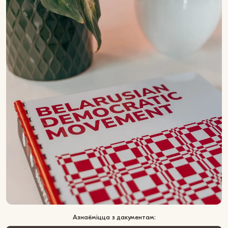
Азнаёміцца з дакументам: