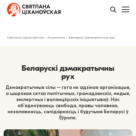
Святлана Ціханоўская
>
Аналітыка
>
Беларускі дэмакратычны рух
Беларускі дэмакратычны
рух
Дэмакратычныя сілы – гэта не адзіная арганізацыя,
а шырокая сетка палітычных, грамадзянскіх, медыя,
экспертных і валанцёрскіх ініцыятываў. Нас
аб'ядноўваюць свабода, правы чалавека,
незалежнасць, салідарнасць і будучыня Беларусі ў
Еўропе.