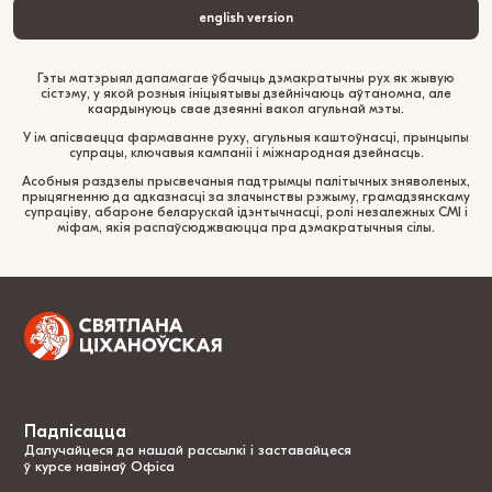
english version
Гэты матэрыял дапамагае ўбачыць дэмакратычны рух як жывую
сістэму, у якой розныя ініцыятывы дзейнічаюць аўтаномна, але
каардынуюць свае дзеянні вакол агульнай мэты.
У ім апісваецца фармаванне руху, агульныя каштоўнасці, прынцыпы
супрацы, ключавыя кампаніі і міжнародная дзейнасць.
Асобныя раздзелы прысвечаныя падтрымцы палітычных зняволеных,
прыцягненню да адказнасці за злачынствы рэжыму, грамадзянскаму
супраціву, абароне беларускай ідэнтычнасці, ролі незалежных СМІ і
міфам, якія распаўсюджваюцца пра дэмакратычныя сілы.
Падпісацца
Далучайцеся да нашай рассылкі і заставайцеся
ў курсе навінаў Офіса