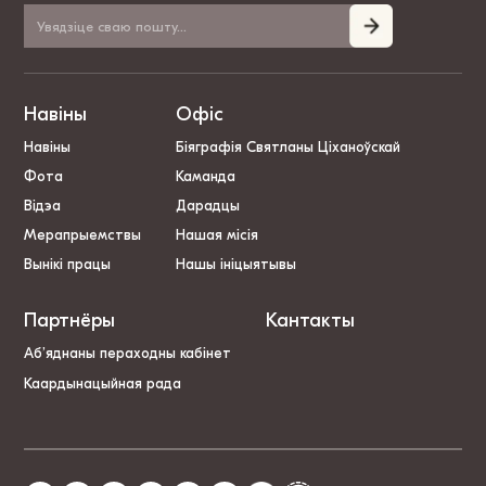
Навіны
Офіс
Навіны
Біяграфія Святланы Ціханоўскай
Фота
Каманда
Відэа
Дарадцы
Мерапрыемствы
Нашая місія
Вынікі працы
Нашы ініцыятывы
Партнёры
Кантакты
Аб’яднаны пераходны кабінет
Каардынацыйная рада