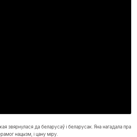
ская звярнулася да беларусаў і беларусак. Яна нагадала пра
рамог нацызм, і цану міру.