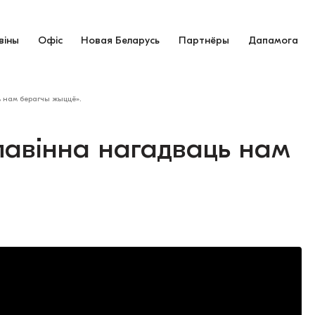
віны
Офіс
Новая Беларусь
Партнёры
Дапамога
ь нам берагчы жыццё».
павінна нагадваць нам