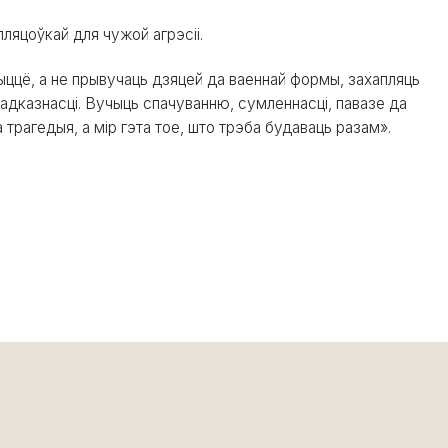
пляцоўкай для чужой агрэсіі.
ыццё, а не прывучаць дзяцей да ваеннай формы, захапляць
ь адказнасці. Вучыць спачуванню, сумленнасці, павазе да
 трагедыя, а мір гэта тое, што трэба будаваць разам».