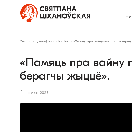
На
Святлана Ціханоўская
>
Навіны
>
«Памяць пра вайну павінна нагадвац
«Памяць пра вайну 
берагчы жыццё».
11 мая, 2026