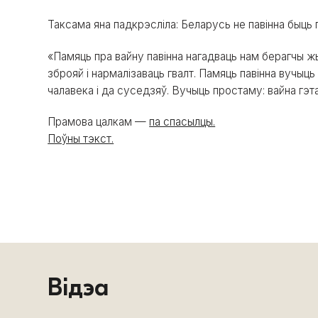
Таксама яна падкрэсліла: Беларусь не павінна быць 
«Памяць пра вайну павінна нагадваць нам берагчы ж
зброяй і нармалізаваць гвалт. Памяць павінна вучыц
чалавека і да суседзяў. Вучыць простаму: вайна гэта
Прамова цалкам —
па спасылцы.
Поўны тэкст.
Відэа