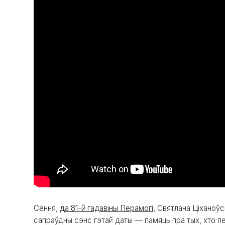
Сёння,
да 81-й гадавіны Перамогі
, Святлана Ціханоў
сапраўдны сэнс гэтай даты — памяць пра тых, хто пе