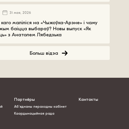
31 мая, 2026
 каго маліліся на «Чыжоўка-Арэне» і чаму
жым баіцца выбараў? Новы выпуск «Як
ць» з Анатолем Лябедзька
Больш відэа
Партнёры
Кантакты
ай
Аб’яднаны пераходны кабінет
Каардынацыйная рада