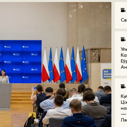
Св
Ул
Ка
Еў
Ан
Ку
Ці
на
— 
Ля