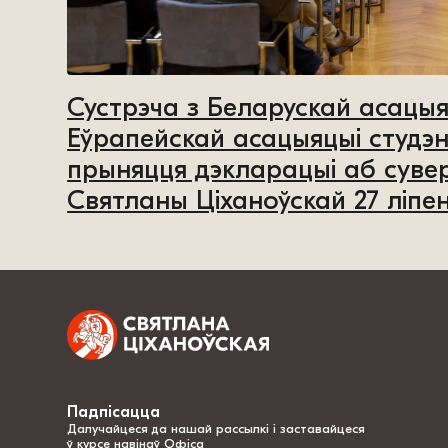
Сустрэча з Беларускай асацыя
Еўрапейскай асацыяцыі студэн
прыняцця дэкларацыі аб сувер
Святланы Ціханоўскай 27 ліпе
Падпісацца
Далучайцеся да нашай рассылкі і заставайцеся
ў курсе навінаў Офіса