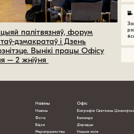
За
рэ
цыяй палітвязняў, форум
ёс
таў-дэмакратаў і Дзень
энітэце. Вынікі працы Офісу
ня – 2 жніўня
Навіны
Офіс
Навіны
Біяграфія Святланы Ціханоўск
Фота
Каманда
Відэа
Дарадцы
Мерапрыемствы
Нашая місія