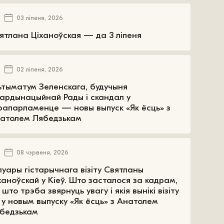
03 ліпеня, 2026
ятлана Ціханоўская — да 3 ліпеня
02 ліпеня, 2026
ьтыматум Зеленскага, будучыня
ардынацыйнай Рады і скандал у
рапарламенце — новы выпуск «Як ёсць» з
атолем Лябедзькам
08 чэрвеня, 2026
луары гістарычнага візіту Святланы
ханоўскай у Кіеў. Што засталося за кадрам,
 што трэба звярнуць увагу і якія вынікі візіту
у новым выпуску «Як ёсць» з Анатолем
бедзькам