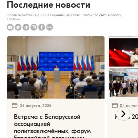
Последние новости
Подписывайтесь на нас в социальных сетях, чтобы получать новости
первыми
04 августа, 2026
04 август
Встреча с Беларусской
Июль 20
ассоциацией
политзаключённых, форум