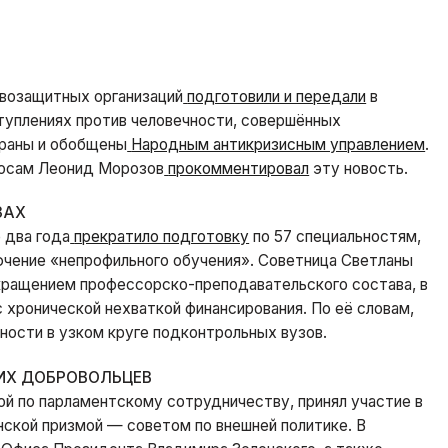
авозащитных организаций
подготовили и передали
в
уплениях против человечности, совершённых
браны и обобщены
Народным антикризисным управлением
.
росам Леонид Морозов
прокомментировал
эту новость.
ЗАХ
 два года
прекратило подготовку
по 57 специальностям,
лючение «непрофильного обучения». Советница Светланы
кращением профессорско-преподавательского состава, в
с хронической нехваткой финансирования. По её словам,
ности в узком круге подконтрольных вузов.
ИХ ДОБРОВОЛЬЦЕВ
ой по парламентскому сотрудничеству, принял участие в
нской призмой — советом по внешней политике. В