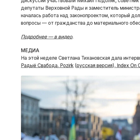
дискуссии участвовали Михаил Подоляк, советник
депутаты Верховной Рады и заместитель министра
началась работа над законопроектом, который д
вопросы — от гражданства до материального обес
Подробнее — в видео
.
МЕДИА
На этой неделе Светлана Тихановская дала интер
Радыё Свабода
,
Pozirk
(
русская версия
),
Index On 