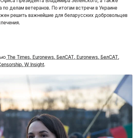
 Офиса Президента Владимира Зеленского, а также
 по делам ветеранов. По итогам встречи в Украине
олжен решить важнейшие для беларусских добровольцев
печения.
вью
The Times
,
Euronews
,
БелСАТ
,
Euronews
,
БелСАТ
,
Censorship
,
W Insight
.