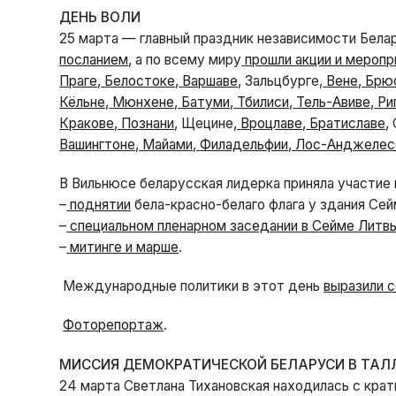
ДЕНЬ ВОЛИ
25 марта — главный праздник независимости Бела
посланием
, а по всему миру
прошли акции и меропр
Праге
,
Белостоке
,
Варшаве
, Зальцбурге,
Вене
,
Брю
Кёльне
,
Мюнхене
,
Батуми
,
Тбилиси
,
Тель-Авиве
,
Ри
Кракове
,
Познани
, Щецине,
Вроцлаве
,
Братиславе
,
Вашингтоне
,
Майами
,
Филадельфии
,
Лос-Анджелес
В Вильнюсе беларусская лидерка приняла участие 
–
поднятии
бела-красно-белаго флага у здания Сей
–
специальном пленарном заседании в Сейме Литв
–
митинге и марше
.
Международные политики в этот день
выразили 
Фоторепортаж
.
МИССИЯ ДЕМОКРАТИЧЕСКОЙ БЕЛАРУСИ В ТАЛ
24 марта Светлана Тихановская находилась с крат