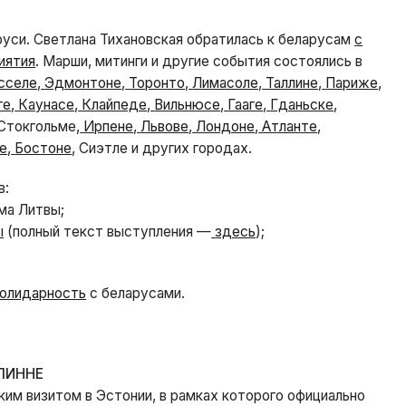
руси. Светлана Тихановская обратилась к беларусам
с
иятия
. Марши, митинги и другие события состоялись в
сселе
,
Эдмонтоне
,
Торонто
,
Лимасоле
,
Таллине
,
Париже
,
ге
,
Каунасе
,
Клайпеде
,
Вильнюсе
,
Гааге
,
Гданьске
,
 Стокгольме,
Ирпене
,
Львове
,
Лондоне
,
Атланте
,
е
,
Бостоне
, Сиэтле и других городах.
в:
ма Литвы;
ы
(полный текст выступления —
здесь
);
солидарность
с беларусами.
ЛИННЕ
ким визитом в Эстонии, в рамках которого официально