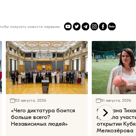
чтобы получать новости первыми
03 августа, 2026
01 августа, 2026
«Чего диктатура боится
Светлана Тиха
больше всего?
приняла участ
Независимых людей»
открытии Кубк
Мелкозёрова