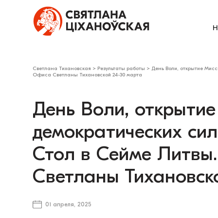
Н
Светлана Тихановская
>
Результаты работы
>
День Воли, открытие Мисс
Офиса Светланы Тихановской 24-30 марта
День Воли, открытие
демократических сил
Стол в Сейме Литвы
Светланы Тихановск
01 апреля, 2025