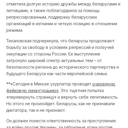
отметила долгую историю дружбы между беларусами и
литовцами, а также поблагодарила за помощь
репрессированным, поддержку беларусских
организаций в изгнании и четкую позицию в отношении
режима.
Тихановская подчеркнула, что беларусы продолжают
борьбу за свободу в условиях репрессий и ползучей
оккупации со стороны России. Ее выступление
затронуло широкий спектр актуальных тем – от
безопасности региона до исторического партнерства и
будущего Беларуси как части европейской семьи.
**«Сегодня в Минске узурпатор проводит
очередную
фейковую «инаугурацию»
. Это тщетная попытка
«перевернуть страницу» и вернуть себе легитимность.
Но этого не произойдет. Беларусы, как не признавали
диктатора, так и не признают.
Он должен понести ответственность за преступления:
за войну против Украины, за гибридные атаки против