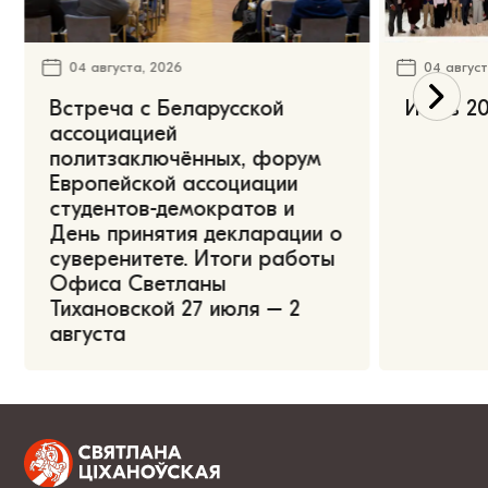
04 августа, 2026
04 август
Встреча с Беларусской
Июль 20
ассоциацией
политзаключённых, форум
Европейской ассоциации
студентов-демократов и
День принятия декларации о
суверенитете. Итоги работы
Офиса Светланы
Тихановской 27 июля – 2
августа