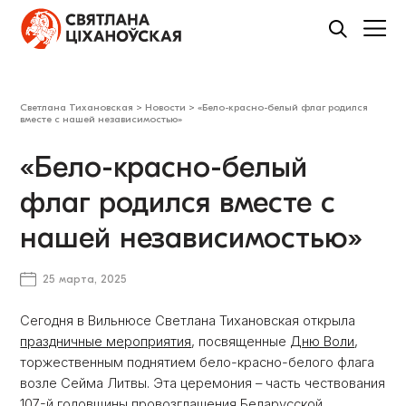
Светлана Тихановская
>
Новости
>
«Бело-красно-белый флаг родился
вместе с нашей независимостью»
«Бело-красно-белый
флаг родился вместе с
нашей независимостью»
25 марта, 2025
Сегодня в Вильнюсе Светлана Тихановская открыла
праздничные мероприятия
, посвященные
Дню Воли
,
торжественным поднятием бело-красно-белого флага
возле Сейма Литвы. Эта церемония – часть чествования
107-й годовщины провозглашения Беларусской