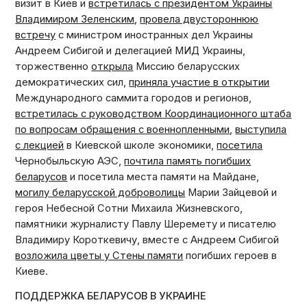
визит в Киев и
встретилась с президентом Украины
Владимиром Зеленским
,
провела двустороннюю
встречу
с министром иностранных дел Украины
Андреем Сибигой и делегацией МИД Украины,
торжественно
открыла
Миссию беларусских
демократических сил,
приняла участие в открытии
Международного саммита городов и регионов,
встретилась с руководством Координационного штаба
по вопросам обращения с военнопленными
,
выступила
с лекцией
в Киевской школе экономики,
посетила
Чернобыльскую АЭС,
почтила память погибших
беларусов
и посетила места памяти на Майдане,
могилу беларуcской доброволицы
Марии Зайцевой и
героя Небесной Сотни Михаила Жизневского,
памятники журналисту Павлу Шеремету и писателю
Владимиру Короткевичу, вместе с Андреем Сибигой
возложила цветы у Стены памяти
погибших героев в
Киеве.
ПОДДЕРЖКА БЕЛАРУСОВ В УКРАИНЕ