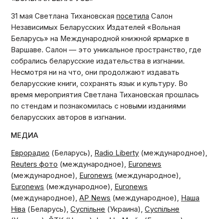
31 мая Светлана Тихановская
посетила
Салон
Независимых Беларусских Издателей «Вольная
Беларусь» на Международной книжной ярмарке в
Варшаве. Салон — это уникальное пространство, где
собрались беларусские издательства в изгнании.
Несмотря ни на что, они продолжают издавать
беларусские книги, сохранять язык и культуру. Во
время мероприятия Светлана Тихановская прошлась
по стендам и познакомилась с новыми изданиями
беларусских авторов в изгнании.
МЕДИА
Еврорадио
(Беларусь),
Radio Liberty
(международное),
Reuters фото
(международное),
Euronews
(международное),
Euronews
(международное),
Euronews
(международное),
Euronews
(международное),
AP News
(международное),
Наша
Ніва
(Беларусь),
Суспільне
(Украина),
Суспільне