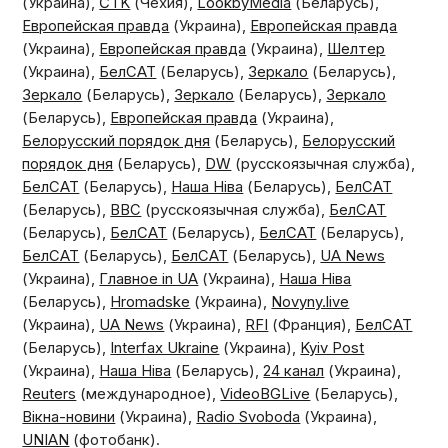
(Украина),
ČTK
(Чехия),
LookbyMedia
(Беларусь),
Европейская правда
(Украина),
Европейская правда
(Украина),
Европейская правда
(Украина),
Шелтер
(Украина),
БелСАТ
(Беларусь),
Зеркало
(Беларусь),
Зеркало
(Беларусь),
Зеркало
(Беларусь),
Зеркало
(Беларусь),
Европейская правда
(Украина),
Белорусский порядок дня
(Беларусь),
Белорусский
порядок дня
(Беларусь),
DW
(русскоязычная служба),
БелСАТ
(Беларусь),
Наша Ніва
(Беларусь),
БелСАТ
(Беларусь),
BBC
(русскоязычная служба),
БелСАТ
(Беларусь),
БелСАТ
(Беларусь),
БелСАТ
(Беларусь),
БелСАТ
(Беларусь),
БелСАТ
(Беларусь),
UA News
(Украина),
Главное in UA
(Украина),
Наша Ніва
(Беларусь),
Hromadske
(Украина),
Novyny.live
(Украина),
UA News
(Украина),
RFI
(Франция),
БелСАТ
(Беларусь),
Interfax Ukraine
(Украина),
Kyiv Post
(Украина),
Наша Ніва
(Беларусь),
24 канал
(Украина),
Reuters
(международное),
VideoBGLive
(Беларусь),
Вікна-новини
(Украина),
Radio Svoboda
(Украина),
UNIAN
(фотобанк).