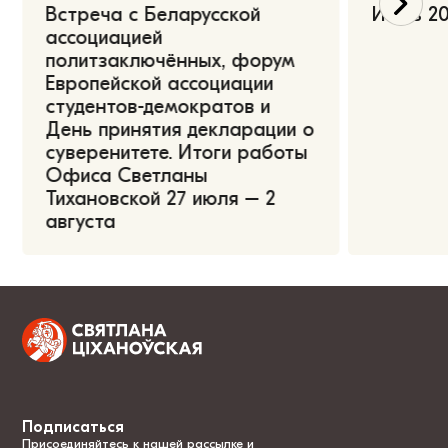
Встреча с Беларусской
Июль 20
ассоциацией
политзаключённых, форум
Европейской ассоциации
студентов-демократов и
День принятия декларации о
суверенитете. Итоги работы
Офиса Светланы
Тихановской 27 июля – 2
августа
Подписаться
Присоединяйтесь к нашей рассылке и