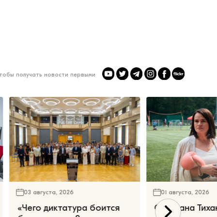
чтобы получать новости первыми
03 августа, 2026
01 августа, 2026
«Чего диктатура боится
Светлана Тиха