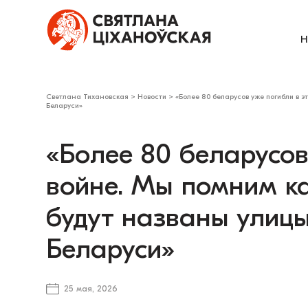
Н
Светлана Тихановская
>
Новости
>
«Более 80 беларусов уже погибли в 
Беларуси»
«Более 80 беларусов
войне. Мы помним к
будут названы улицы
Беларуси»
25 мая, 2026