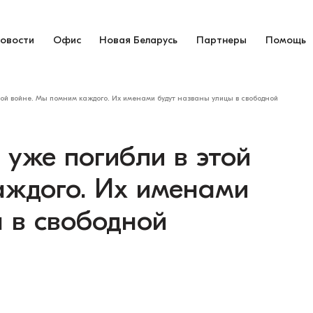
овости
Офис
Новая Беларусь
Партнеры
Помощь
этой войне. Мы помним каждого. Их именами будут названы улицы в свободной
 уже погибли в этой
аждого. Их именами
 в свободной