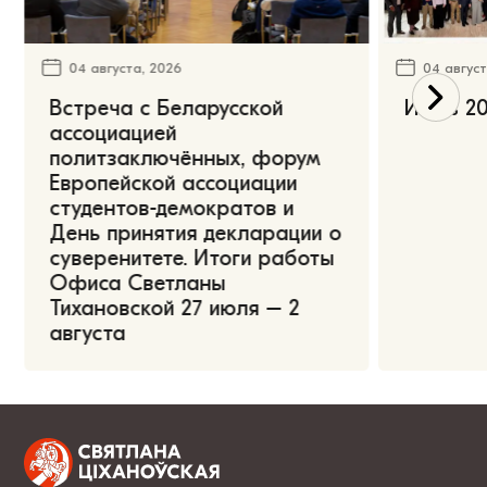
04 августа, 2026
04 август
Встреча с Беларусской
Июль 20
ассоциацией
политзаключённых, форум
Европейской ассоциации
студентов-демократов и
День принятия декларации о
суверенитете. Итоги работы
Офиса Светланы
Тихановской 27 июля – 2
августа