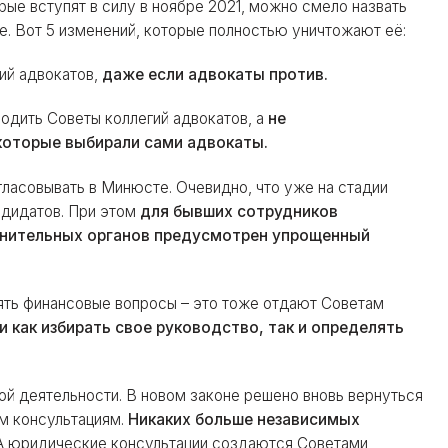
рые вступят в силу в ноябре 2021, можно смело назвать
. Вот 5 изменений, которые полностью уничтожают её:
ий адвокатов,
даже если адвокаты против.
одить Советы коллегий адвокатов, а
не
которые выбирали сами адвокаты.
гласовывать в Минюсте. Очевидно, что уже на стадии
ндидатов. При этом
для бывших сотрудников
анительных органов предусмотрен упрощенный
ять финансовые вопросы – это тоже отдают Советам
как избирать свое руководство, так и определять
й деятельности. В новом законе решено вновь вернуться
м консультациям.
Никаких больше независимых
А юридические консультации создаются Советами