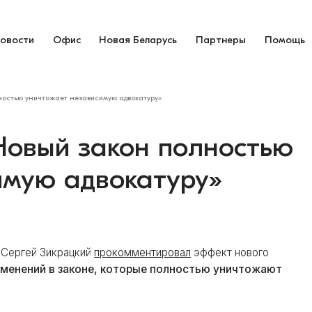
овости
Офис
Новая Беларусь
Партнеры
Помощь
ностью уничтожает независимую адвокатуру»
«Новый закон полностью
имую адвокатуру»
 Сергей Зикрацкий
прокомментировал
эффект нового
зменений в законе, которые полностью уничтожают