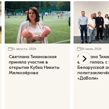
01 августа, 2026
30 июля, 2026
Светлана Тихановская
Светлана Тиха
приняла участие в
встретилась с
открытии Кубка Никиты
Беларусской а
Мелкозёрова
политзаключё
«ДаВоли»