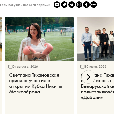
чтобы получать новости первыми
01 августа, 2026
30 июля, 2026
Светлана Тихановская
Светлана Тиха
приняла участие в
встретилась с
открытии Кубка Никиты
Беларусской а
Мелкозёрова
политзаключё
«ДаВоли»