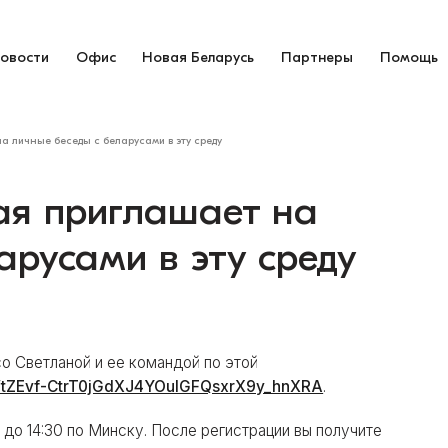
овости
Офис
Новая Беларусь
Партнеры
Помощь
а личные беседы с беларусами в эту среду
ая приглашает на
арусами в эту среду
о Светланой и ее командой по этой
er/tZEvf-CtrT0jGdXJ4YOulGFQsxrX9y_hnXRA
.
0 до 14:30 по Минску. После регистрации вы получите