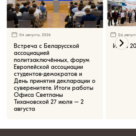
04 августа, 2026
04 август
Встреча с Беларусской
Июль 20
ассоциацией
политзаключённых, форум
Европейской ассоциации
студентов-демократов и
День принятия декларации о
суверенитете. Итоги работы
Офиса Светланы
Тихановской 27 июля – 2
августа