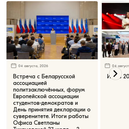
04 августа, 2026
04 август
Встреча с Беларусской
Июль 20
ассоциацией
политзаключённых, форум
Европейской ассоциации
студентов-демократов и
День принятия декларации о
суверенитете. Итоги работы
Офиса Светланы