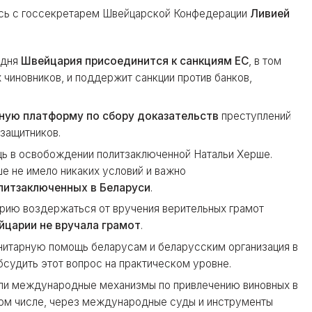
ась с госсекретарем Швейцарской Конфедерации
Ливией
 дня
Швейцария присоединится к санкциям ЕС
, в том
 чиновников, и поддержит санкции против банков,
ную платформу по сбору доказательств
преступлений
защитников.
ь в освобождении политзаключенной Натальи Херше.
е не имело никаких условий и важно
литзаключенных в Беларуси
.
рию воздержаться от вручения верительных грамот
йцарии не вручала грамот
.
нитарную помощь беларусам и беларусским организация в
бсудить этот вопрос на практическом уровне.
или международные механизмы по привлечению виновных в
 том числе, через международные суды и инструменты