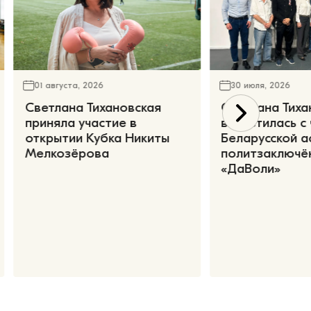
01 августа, 2026
30 июля, 2026
Светлана Тихановская
Светлана Тиха
приняла участие в
встретилась с
открытии Кубка Никиты
Беларусской а
Мелкозёрова
политзаключё
«ДаВоли»