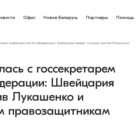
овости
Офис
Новая Беларусь
Партнеры
Помощь
етарем Швейцарской Конфедерации: Швейцария введет санкции против Лукашенко
лась с госсекретарем
дерации: Швейцария
ив Лукашенко и
им правозащитникам