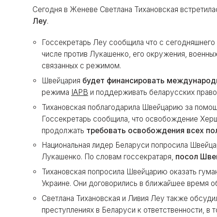
Сегодня в Женеве Светлана Тихановская встретил
Леу
.
Госсекретарь Леу сообщила что с сегодняшнего
числе против Лукашенко, его окружения, военных
связанных с режимом.
Швейцария
будет финансировать международ
режима
IAPB
и поддерживать беларусских право
Тихановская поблагодарила Швейцарию за помощ
Госсекретарь сообщила, что освобождение Херш
продолжать
требовать освобождения всех по
Национальная лидер Беларуси попросила Швейца
Лукашенко. По словам госсекратаря,
посол Шве
Тихановская попросила Швейцарию оказать гума
Украине. Они договорились в ближайшее время о
Светлана Тихановская и Ливия Леу также обсуд
преступлениях в Беларуси к ответственности, в