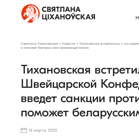
Н
Светлана Тихановская
>
Новости
>
Тихановская встретилась с госсекр
и поможет беларусским правозащитникам
Тихановская встрети
Швейцарской Конфе
введет санкции прот
поможет беларусск
16 марта, 2022