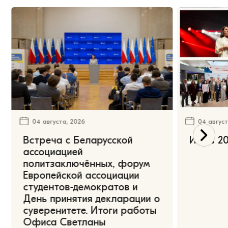
04 августа, 2026
04 август
Встреча с Беларусской
Июль 20
ассоциацией
политзаключённых, форум
Европейской ассоциации
студентов-демократов и
День принятия декларации о
суверенитете. Итоги работы
Офиса Светланы