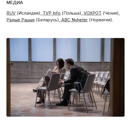
МЕДИА
RUV
(Исландия),
TVP Info
(Польша),
VOXPOT
(Чехия),
Радыё Рацыя
(Беларусь),
ABC Nyheter
(Норвегия).