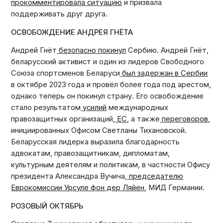
прокомментировала ситуацию
и призвала
поддерживать друг друга.
ОСВОБОЖДЕНИЕ АНДРЕЯ ГНЁТА
Андрей Гнёт
безопасно покинул
Сербию. Андрей Гнёт,
беларусский активист и один из лидеров Свободного
Союза спортсменов Беларуси
был задержан в Сербии
в октябре 2023 года и провёл более года под арестом,
однако теперь он покинул страну. Его освобождение
стало результатом
усилий
международных
правозащитных организаций,
ЕС
, а также
переговоров
,
инициированных Офисом Светланы Тихановской.
Беларусская лидерка выразила благодарность
адвокатам, правозащитникам, дипломатам,
культурным деятелям и политикам, в частности Офису
президента Александра Вучича,
председателю
Еврокомиссии Урсуле фон дер Ляйен
, МИД Германии.
РОЗОВЫЙ ОКТЯБРЬ