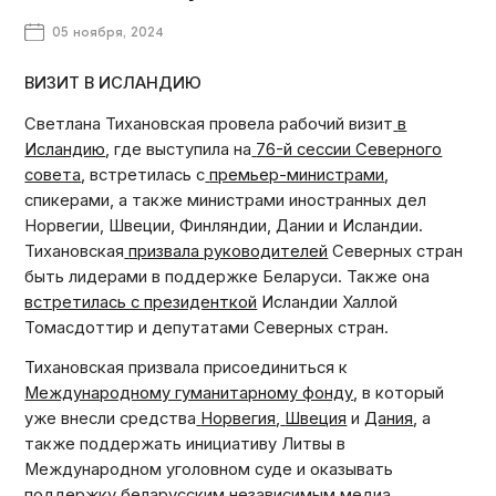
05 ноября, 2024
ВИЗИТ В ИСЛАНДИЮ
Светлана Тихановская провела рабочий визит
в
Исландию
, где выступила на
76-й сессии Северного
совета
, встретилась с
премьер-министрами
,
спикерами, а также министрами иностранных дел
Норвегии, Швеции, Финляндии, Дании и Исландии.
Тихановская
призвала руководителей
Северных стран
быть лидерами в поддержке Беларуси. Также она
встретилась с президенткой
Исландии Халлой
Томасдоттир и депутатами Северных стран.
Тихановская призвала присоединиться к
Международному гуманитарному фонду
, в который
уже внесли средства
Норвегия
,
Швеция
и
Дания
, а
также поддержать инициативу Литвы в
Международном уголовном суде и оказывать
поддержку беларусским независимым медиа,