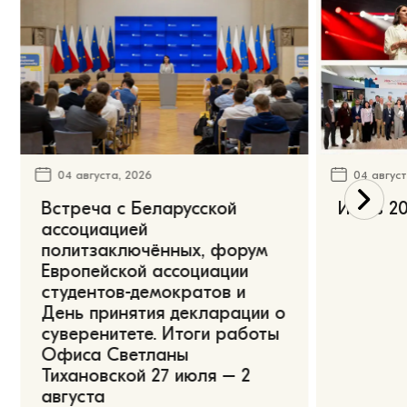
04 августа, 2026
04 август
Встреча с Беларусской
Июль 20
ассоциацией
политзаключённых, форум
Европейской ассоциации
студентов-демократов и
День принятия декларации о
суверенитете. Итоги работы
Офиса Светланы
Тихановской 27 июля – 2
августа