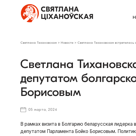
Н
Светлана Тихановская
>
Новости
>
Светлана Тихановская встретилась 
Светлана Тихановска
депутатом болгарск
Борисовым
05 марта, 2024
В рамках визита в Болгарию беларусская лидерка
депутатом Парламента Бойко Борисовым. Политик