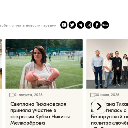
чтобы получать новости первыми
01 августа, 2026
30 июля, 2026
Светлана Тихановская
Светлана Тиха
приняла участие в
встретилась с
открытии Кубка Никиты
Беларусской а
Мелкозёрова
политзаключё