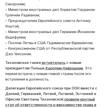
Сикорским;
– Министром иностранных дел Хорватии Горданом
Грличем Радманом;
– Председателем Европейского совета Антониу
Коштой;
– Министром иностранных дел Германии Йоханном
Вадефулем;
– Послом Литвы в США Гедиминасом Варвалисом;
– Конгрессменом США от Республиканской партии
Джо Уилсоном.
Тихановская также
встретилась
с новым
президентом Польши
Каролем Навроцким
.
Это
первая встреча с новым главой страны после его
вступления в должность.
Делегация Европейского союза при ООН вместе с
Данией, Германией, Литвой, Латвией, Эстонией и
Офисом Светланы Тихановской
провели круглый
стол
об ответственности и верховенстве права в