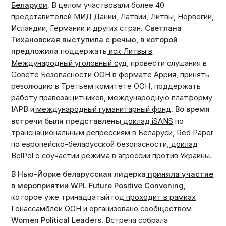
Беларуси
.
В целом участвовали более 40
представителей МИД Дании, Латвии, Литвы, Норвегии,
Исландии, Германии и других стран.
Светлана
Тихановская выступила с речью, в которой
предложила
поддержать
иск Литвы в
Международный уголовный суд
, провести слушания в
Совете Безопасности ООН в формате Аррия, принять
резолюцию в Третьем комитете ООН, поддержать
работу правозащитников, международную платформу
IAPB и
международный гуманитарный фонд
.
Во время
встречи были представлены
доклад iSANS
по
транснациональным репрессиям в Беларуси,
Red Paper
по европейско-беларусской безопасности,
доклад
BelPol
о соучастии режима в агрессии против Украины.
В Нью-Йорке беларусская лидерка
приняла участие
в мероприятии WPL Future Positive Convening
,
которое уже тринадцатый год
проходит в рамках
Генассамблеи ООН
и организовано сообществом
Women Political Leaders
. Встреча собрала