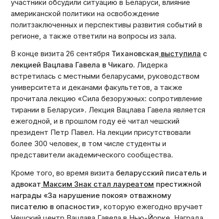
участники обсудили ситуацию в Беларуси, влияние
американской политики на освобождение
политзаключенных и перспективы развития событий в
регионе, а также ответили на вопросы из зала.
В конце визита 26 сентября
Тихановская
выступила
с
лекцией Вацлава Гавела в Чикаго
. Лидерка
встретилась с местными беларусами, руководством
университета и деканами факультетов, а также
прочитала лекцию «Сила безоружных: сопротивление
тирании в Беларуси». Лекция Вацлава Гавела является
ежегодной, и в прошлом году её читал чешский
президент Петр Павел. На лекции присутствовали
более 300 человек, в том числе студенты и
представители академического сообщества.
Кроме того, во время визита
беларусский писатель и
адвокат
Максим Знак
стал лауреатом
престижной
награды «За нарушение покоя» отважному
писателю в опасности»
, которую ежегодно вручает
Чешский центр Вацлава Гавела в Нью-Йорке. Награда