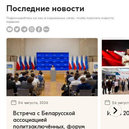
Последние новости
Подписывайтесь на нас в социальных сетях, чтобы получать новости
первыми
04 августа, 2026
04 август
Встреча с Беларусской
Июль 20
ассоциацией
политзаключённых, форум