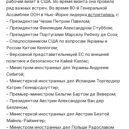
рабочий визит в США. Во время визита она провела
ряд важных встреч. Во время 80-й Генеральной
Ассамблеи ООН в Нью-Йорке лидерка
встретилась
с:
– Президентом Чехии Петром Павелом;
– Президентом Финляндии Александром Стуббом;
– Президентом Португалии Марселу Ребелу де Соза;
– Спецпосланником США по вопросам Украины и
России Китом Келлогом;
– Верховной представительницей ЕС по внешней
политике и безопасности Кайей Каллас;
– Министром иностранных дел Украины Андреем
Сибигой;
– Министеркой иностранных дел Исландии Торгердюр
Катрин Гюннарсдоуттир;
– Премьер-министром Бельгии Бартом де Вевером;
– Президентом Австрии Александром Ван дер
Белленом;
– Министеркой иностранных дел Австрии Беатой
Майнль-Райзингер;
– Министром иностранных дел Польши Радославом