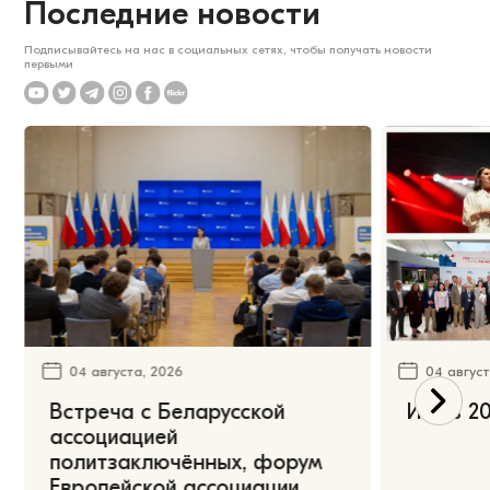
Последние новости
Подписывайтесь на нас в социальных сетях, чтобы получать новости
первыми
04 августа, 2026
04 август
Встреча с Беларусской
Июль 20
ассоциацией
политзаключённых, форум
Европейской ассоциации