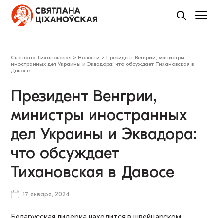
Светлана Тихановская
>
Новости
>
Президент Венгрии, министры
иностранных дел Украины и Эквадора: что обсуждает Тихановская в
Давосе
Президент Венгрии,
министры иностранных
дел Украины и Эквадора:
что обсуждает
Тихановская в Давосе
17 января, 2024
Беларусская лидерка находится в швейцарском