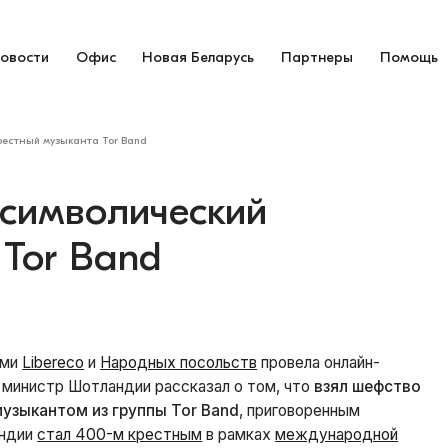
овости
Офис
Новая Беларусь
Партнеры
Помощь
рестный музыканта Tor Band
символический
 Tor Band
ями
Libereco
и
Народных посольств
провела онлайн-
министр Шотландии рассказал о том, что
взял шефство
узыкантом из группы Tor Band
, приговоренным
андии
стал 400-м крестным
в рамках
международной