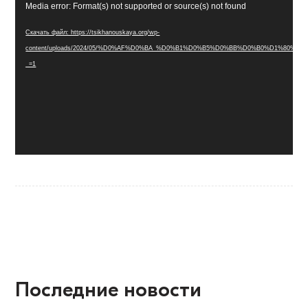
Видеоплеер
Media error: Format(s) not supported or source(s) not found
Скачать файл: https://tsikhanouskaya.org/wp-
content/uploads/2024/05/%D0%AF%D0%BA_%D0%B1%D0%B5%D0%BB%D0%B0%D1%
_=1
Последние новости