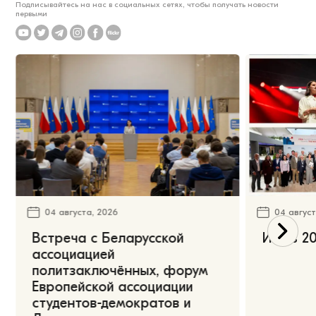
Подписывайтесь на нас в социальных сетях, чтобы получать новости
первыми
04 августа, 2026
04 август
Встреча с Беларусской
Июль 20
ассоциацией
политзаключённых, форум
Европейской ассоциации
студентов-демократов и