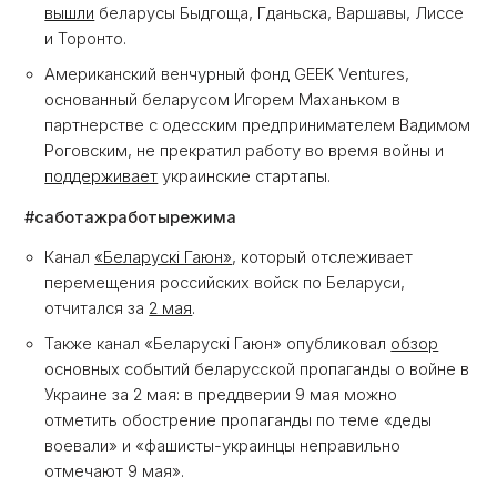
вышли
беларусы Быдгоща, Гданьска, Варшавы, Лиссе
и Торонто.
Американский венчурный фонд GEEK Ventures,
основанный беларусом Игорем Маханьком в
партнерстве с одесским предпринимателем Вадимом
Роговским, не прекратил работу во время войны и
поддерживает
украинские стартапы.
#саботажработырежима
Канал
«Беларускі Гаюн»
, который отслеживает
перемещения российских войск по Беларуси,
отчитался за
2 мая
.
Также канал «Беларускі Гаюн» опубликовал
обзор
основных событий беларусской пропаганды о войне в
Украине за 2 мая: в преддверии 9 мая можно
отметить обострение пропаганды по теме «деды
воевали» и «фашисты-украинцы неправильно
отмечают 9 мая».