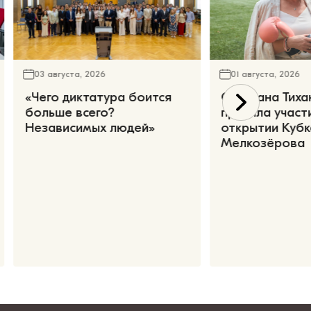
03 августа, 2026
01 августа, 2026
«Чего диктатура боится
Светлана Тиха
больше всего?
приняла участ
Независимых людей»
открытии Кубк
Мелкозёрова