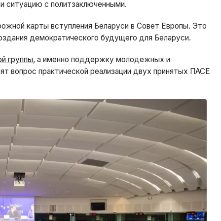
 и ситуацию с политзаключенными.
рожной карты вступления Беларуси в Совет Европы. Это
создания демократического будущего для Беларуси.
ой группы
, а именно поддержку молодежных и
нят вопрос практической реализации двух принятых ПАСЕ