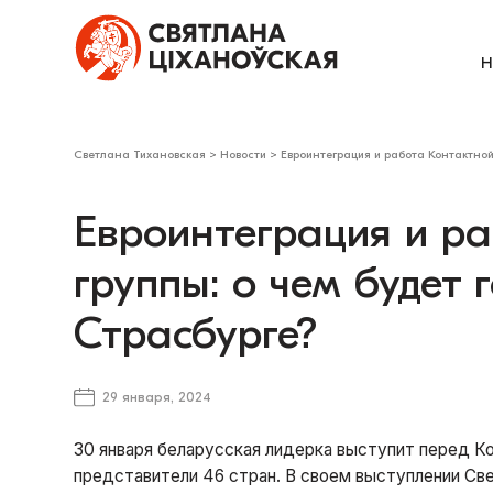
Н
Светлана Тихановская
>
Новости
>
Евроинтеграция и работа Контактной 
Евроинтеграция и р
группы: о чем будет 
Страсбурге?
29 января, 2024
30 января беларусская лидерка выступит перед К
представители 46 стран. В своем выступлении Св