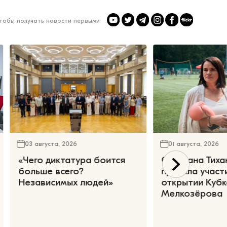
чтобы получать новости первыми
03 августа, 2026
01 августа, 2026
«Чего диктатура боится
Светлана Тиха
больше всего?
приняла участ
Независимых людей»
открытии Кубк
Мелкозёрова