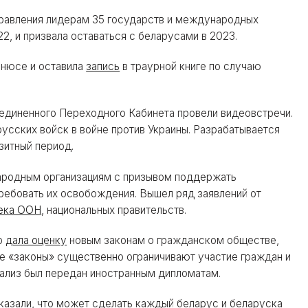
дравления лидерам 35 государств и международных
2, и призвала оставаться с беларусами в 2023.
ьнюсе и оставила
запись
в траурной книге по случаю
единенного Переходного Кабинета провели видеовстречи.
сских войск в войне против Украины. Разрабатывается
зитный период.
ародным организациям с призывом поддержать
ебовать их освобождения. Вышел ряд заявлений от
века ООН
, национальных правительств.
ер
дала оценку
новым законам о гражданском обществе,
 «законы» существенно ограничивают участие граждан и
ализ был передан иностранным дипломатам.
сказали, что может сделать каждый беларус и беларуска