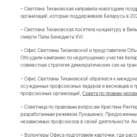
– Светлана Тихановская направила новогодние поз
организаций, которые поддерживали Беларусь в 202
– Светлана Тихановская посетила нунциатуру в Вил
смерти Папы Бенедикта XVI.
– Офис Светланы Тихановской и представители Объ
Обсудили кампанию по недопущению участия белару
совместная стратегия демократических сил на тран
– Офис Светланы Тихановской обратился к междун
осужденных профсоюзных лидеров и весновцев и тр
профсоюзных организаций,
Совета по правам чело
– Советница по правовым вопросам Кристина Рихт
разработанным режимом Лукашенко. Предложенные
независимых профсоюзов в своей деятельности. Ан
– Волонтеры Офиса
подготовили карточки
, где рас