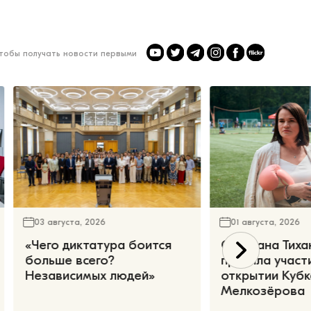
чтобы получать новости первыми
03 августа, 2026
01 августа, 2026
«Чего диктатура боится
Светлана Тиха
больше всего?
приняла участ
Независимых людей»
открытии Кубк
Мелкозёрова