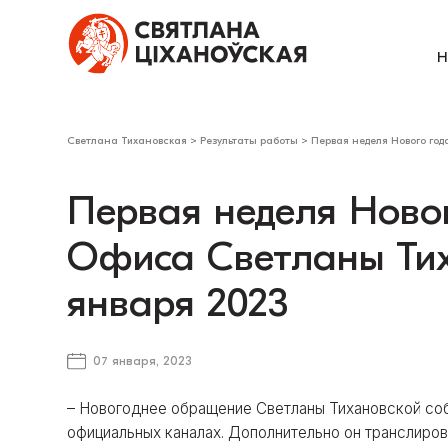
Н
Светлана Тихановская
>
Результаты работы
>
Первая неделя Нового год
Первая неделя Новог
Офиса Светланы Тих
января 2023
07 января, 2023
– Новогоднее обращение Светланы Тихановской со
официальных каналах. Дополнительно он транслиров