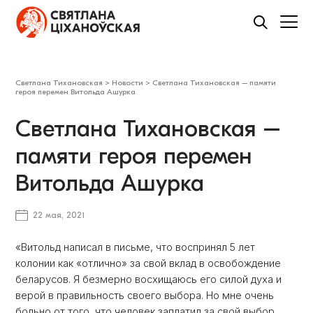
Светлана Тихановская
>
Новости
>
Светлана Тихановская – памяти
героя перемен Витольда Ашурка
Светлана Тихановская –
памяти героя перемен
Витольда Ашурка
22 мая, 2021
«Витольд написал в письме, что воспринял 5 лет
колонии как «отлично» за свой вклад в освобождение
беларусов. Я безмерно восхищаюсь его силой духа и
верой в правильность своего выбора. Но мне очень
больно от того, что человек заплатил за свой выбор