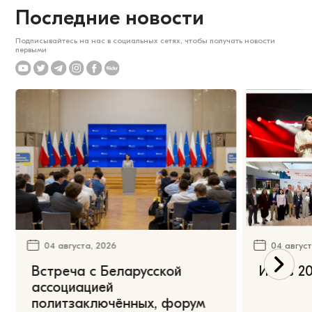
Последние новости
Подписывайтесь на нас в социальных сетях, чтобы получать новости
первыми
04 августа, 2026
04 август
Встреча с Беларусской
Июль 20
ассоциацией
политзаключённых, форум