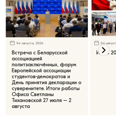
04 августа, 2026
04 август
Встреча с Беларусской
Июль 20
ассоциацией
политзаключённых, форум
Европейской ассоциации
студентов-демократов и
День принятия декларации о
суверенитете. Итоги работы
Офиса Светланы
Тихановской 27 июля – 2
августа