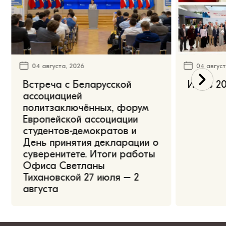
04 августа, 2026
04 август
Встреча с Беларусской
Июль 20
ассоциацией
политзаключённых, форум
Европейской ассоциации
студентов-демократов и
День принятия декларации о
суверенитете. Итоги работы
Офиса Светланы
Тихановской 27 июля – 2
августа